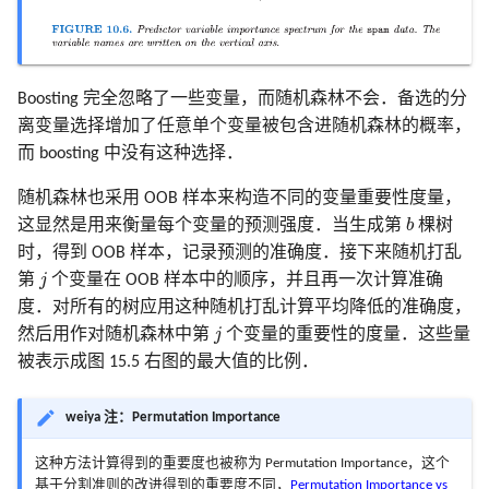
Boosting 完全忽略了一些变量，而随机森林不会．备选的分
离变量选择增加了任意单个变量被包含进随机森林的概率，
而 boosting 中没有这种选择．
随机森林也采用 OOB 样本来构造不同的变量重要性度量，
b
这显然是用来衡量每个变量的预测强度．当生成第
b
棵树
时，得到 OOB 样本，记录预测的准确度．接下来随机打乱
j
第
j
个变量在 OOB 样本中的顺序，并且再一次计算准确
度．对所有的树应用这种随机打乱计算平均降低的准确度，
j
然后用作对随机森林中第
j
个变量的重要性的度量．这些量
被表示成图 15.5 右图的最大值的比例．
weiya 注：Permutation Importance
这种方法计算得到的重要度也被称为 Permutation Importance，这个
基于分割准则的改进得到的重要度不同，
Permutation Importance vs