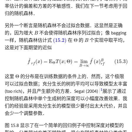
率估计的偏差和方差的不敏感性．我们在下一节考虑用于回
归的随机森林．
另外一个断言是随机森林不会过拟合数据．这显然是正确
B
的，因为增大
B
不会使得随机森林序列过拟合；像 bagging
(15.2)
Θ
B
(15.2)
Θ
一样，随机森林估计式
在
的
B
个实现中取平均，
这是对下面期望的近似
(15.3)
f
^
r
f
(
x
)
=
E
Θ
T
(
x
;
Θ
)
=
lim
B
→
∞
f
^
(
x
)
r
f
B
^
^
(
)
=
E
(
;
Θ
)
=
lim
(
)
(15.3)
B
f
x
T
x
f
x
Θ
r
f
r
f
→
∞
B
Θ
Θ
这里
的分布是在训练数据的条件上的．然而，这个极限
可以过拟合数据；充分生长的树的平均可以导致模型太丰富
1
(too rich)，并且产生额外的方差．Segal (2004)
展示了通过
控制随机森林中单个生成树的深度可以小幅度改善效果．我
们的经验是采用充分生长的模型很少要付出太大代价，并且
会少一个调整参数．
图 15.8 显示了在一个简单的回归例子中控制深度对模型的