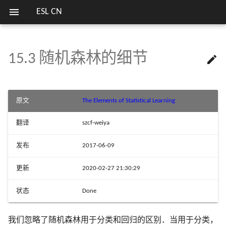
ESL CN
15.3 随机森林的细节

欢迎
13.1 导言
14.1 导言
集外样本
16.1 导言
17.1 导言
18.1 当 p 大于 N
关键词
第二版序言
1.1 导言
2.1 导言
3.1 导言
4.1 导言
5.1 导言
6.0 导言
7.1 导言
8.1 导言
9.0 导言
10.1 Boosting 方法
11.1 导言
12.1 导言
列表
模拟 Fig. 3.18
估计高斯混合模型参数的
1 简介
7 模型评估及选择
笔记列表
方式
13.2 原型方法
14.2 关联规则
变量重要性
16.2 增强和正则路径
17.2 马尔科夫图及其性质
18.2 对角线性判别分析和最近
第一版序言
2.2 变量类型和术语
3.2 线性回归模型和最小二
4.2 指示矩阵的线性回归
5.2 分段多项式和样条
6.1 一维核光滑器
7.2 偏差，方差和模型复杂
8.2 自助法和最大似然法
9.1 广义可加模型
10.2 Boosting 拟合可加模型
11.2 投影寻踪回归
12.2 支持向量分类器
模拟 Fig. 4.3
序言
2 监督学习概要
8 模型推断和平均
实验重现
原文
The Elements of Statistical Learning
收缩重心
法
SVM 处理线性和非线性类
界
13.3 k 最近邻分类器
14.3 聚类分析
邻近图
16.3 学习集成
17.3 连续变量的无向图模型
2.3 两种预测的简单方法
4.3 线性判别分析
5.3 滤波和特征提取
6.2 选择核的宽度
7.3 偏差-方差分解
8.3 贝叶斯方法
9.2 基于树的方法
10.3 向前逐步加性建模
11.3 神经网络
12.3 支持向量机和核
模拟 Fig. 4.5
翻译
szcf-weiya
3 回归的线性方法
9 增广模型，树，
比较总结
18.3 二次正则的线性分类器
3.3 子集的选择
I
R
p
p
I
R
损失函数的梯度总结及 Juli
13.4 自适应的最近邻方法
14.4 自组织图
随机森林和过拟合
文献笔记
17.4 离散变量的无向图模型
2.4 统计判别理论
4.4 逻辑斯蒂回归
5.4 光滑样条
6.3
7.4 测试误差率的乐观偏差
8.4 自助法和贝叶斯推断之
9.3 PRIM
10.4 指数损失和 AdaBoost
11.4 拟合神经网络
12.4 广义线性判别分析
模拟 Fig. 5.9
中的局部回归
以及相关方法
发布
2017-06-09
实现
18.4 一次正则的线性分类器
3.4 收缩的方法
的关系
4 分类的线性方法
I
R
p
p
I
R
13.5 计算上的考虑
14.5 主成分、主曲线与主曲面
💬 讨论区
文献笔记
2.5 高维问题的局部方法
4.5 分离超平面
5.5 光滑参数的自动选择
6.4
7.5 样本内预测误差的估计
9.4 多元自适应回归样条
10.5 为什么是指数损失
11.5 训练神经网络的一些
12.5 灵活判别分析
模拟 Fig. 7.3
中的结构化局部回
更新
2020-02-27 21:30:29
10 增强和可加树
R 语言中的多种决策树算
18.5 当特征不可用时的分类
3.5 运用派生输入方向的方
型
8.5 EM 算法
5 基展开和正规化
现
状态
Done
文献笔记
14.6 非负矩阵分解
2.6 统计模型，监督学习和
文献笔记
5.6 非参逻辑斯蒂回归
7.6 参数的有效个数
9.5 专家的分层混合
10.6 损失函数和鲁棒性
11.6 模拟数据的例子
12.6 惩罚判别分析
模拟 Fig. 7.7
11 神经网络
18.6 有监督的主成分
数逼近
3.6 选择和收缩方法的比较
6.5 局部似然和其他模型
8.6 从后验分布采样的 MC
6 核光滑方法
R 语言处理缺失数据
14.7 独立成分分析和探索投影
5.7 多维样条
7.7 贝叶斯方法和 BIC
9.6 缺失数据
10.7 数据挖掘的现货方法
11.7 邮编数字的例子
12.7 混合判别分析
模拟 Fig. 7.9
我们忽略了随机森林用于分类和回归的区别．当用于分类，