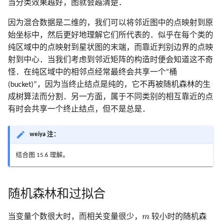
当分类效果越好，图就会越清楚．
因为混合数据是二维的，我们可以将邻近图中的点映射到原
始坐标中，然后更好地理解它们所代表的．似乎在每个类的
纯区域中的点映射到星状图的末端，而靠近判别边界的点映
射到中心．当我们考虑到邻近矩阵的构造时便会知道这不奇
怪．在纯区域中的相邻点经常最终会共享一个“桶
(bucket)”，因为当终止结点是纯的，它不再被随机森林的生
成树算法而分割．另一方面，属于不同类别的相互靠近的点
有时会共享一个终止结点，但不是总是．
weiya 注：
结合图 15.6 理解。
随机森林和过拟合
m
当变量个数很大时，而相关变量很少，
m
较小时的随机森