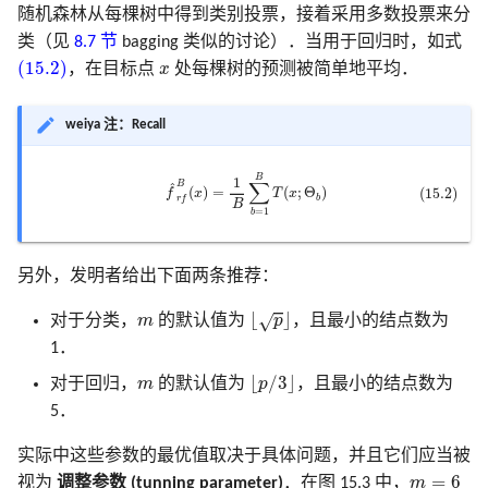
寻踪
18.7 特征评估和多重检验问题
2.7 结构化的回归模型
3.7 多重输出的收缩和选择
6.6 核密度估计和分类
8.7 袋装法
12 支持向量机和
随机森林从每棵树中得到类别投票，接着采用多数投票来分
B 样条在 R, Python, Cpp 中
5.8 正则化和再生核希尔伯
7.8 最小描述长度
9.7 计算上的考虑
10.8 垃圾邮件的例子
文献笔记
计算上的考虑
模拟 Fig. 13.5
类（见
8.7 节
bagging 类似的讨论）．当用于回归时，如式
灵活的判别方法
实现
(15.2)
14.8 多维缩放
文献笔记
2.8 限制性估计的种类
3.8 Lasso 和相关路径算法
空间理论
6.7 径向基函数和核
8.8 模型平均和堆栈
x
(15.2)
，在目标点
x
处每棵树的预测被简单地平均．
充
7.9 VC 维
文献笔记
10.9 Boosting 树
文献笔记
模拟 Fig. 14.42
14.9 非线性降维和局部多维缩
2.9 模型选择和偏差-方差
5.9 小波光滑
6.8 混合模型的密度估计和
8.9 随机搜索
weiya 注：Recall
放
衡
3.9 计算上的考虑
类
7.10 交叉验证
10.10 基于梯度提升的数值
模拟 Eq. 10.2
文献笔记
文献笔记
化
(15.2)
f
^
r
f
B
(
x
)
=
1
B
∑
b
=
1
B
T
(
x
;
Θ
b
)
B
1
∑
B
^
14.10 谷歌的 PageRank 算法
文献笔记
文献笔记
6.9 计算上的考虑
(
)
=
(
;
Θ
)
(15.2)
7.11 自助法
模拟 Tab. 12.2
f
x
T
x
b
r
f
B
=
1
b
附录-B 样条的计算
10.11 大小合适的 boosting 
文献笔记
文献笔记
7.12 条件测试误差或期望
模拟 Fig. 9.7
误差
10.12 正则化
另外，发明者给出下面两条推荐：
算法 Alg. 17.1
⌊
p
⌋
m
⌊
⌋
√
对于分类，
m
的默认值为
p
，且最小的结点数为
文献笔记
10.13 解释性
1．
⌊
p
/
3
⌋
m
10.14 例子
⌊
/
3
⌋
对于回归，
m
的默认值为
p
，且最小的结点数为
5．
文献笔记
实际中这些参数的最优值取决于具体问题，并且它们应当被
m
=
6
=
6
视为
调整参数 (tunning parameter)
．在图 15.3 中，
m