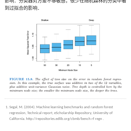
影响．分类器对方差不够敏感，很少在随机森林的分类中看
到过拟合的影响．
Segal, M. (2004). Machine learning benchmarks and random forest
regression, Technical report, eScholarship Repository, University of
California. http://repositories.edlib.org/cbmb/bench rf regn .