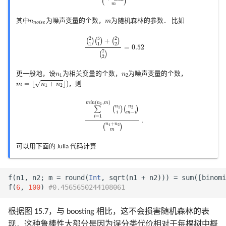
(
)
m
n
n
o
i
s
e
m
其中
n
为噪声变量的个数，
m
为随机森林的参数． 比如
n
o
i
s
e
(
2
1
)
(
5
1
)
+
(
2
2
)
(
7
2
)
=
0.52
2
5
2
(
)
(
)
+
(
)
1
1
2
=
0.52
7
(
)
2
n
1
n
2
更一般地，设
n
为相关变量的个数，
n
为噪声变量的个数，
1
2
m
=
⌊
n
1
+
n
2
⌋
)
=
⌊
+
⌋
)
√
m
n
n
，则
1
2
∑
i
=
1
m
i
n
(
n
1
,
m
)
(
n
1
i
)
(
n
2
m
−
i
)
(
n
1
+
n
2
m
)
.
(
,
)
m
i
n
n
m
1
n
n
∑
(
)
(
)
1
2
−
i
m
i
=
1
i
.
+
n
n
(
)
1
2
m
可以用下面的 Julia 代码计算
f
(
n1
,
n2
;
m
=
round
(
Int
,
sqrt
(
n1
+
n2
)))
=
sum
([
binomi
f
(
6
,
100
)
#0.4565650244108061
根据图 15.7，与 boosting 相比，这不会损害随机森林的表
现．这种鲁棒性大部分是因为误分类代价相对于每棵树中概