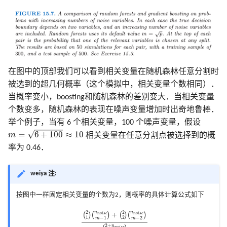
在图中的顶部我们可以看到相关变量在随机森林任意分割时
被选到的超几何概率（这个模拟中，相关变量个数相同）．
当概率变小，boosting和随机森林的差别变大．当相关变量
个数变多，随机森林的表现在噪声变量增加时出奇地鲁棒．
举个例子，当有 6 个相关变量，100 个噪声变量，假设
m
=
6
+
100
≈
10
√
=
6
+
100
≈
10
m
相关变量在任意分割点被选择到的概
率为 0.46．
weiya 注:
按图中一样固定相关变量的个数为2，则概率的具体计算公式如下
(
2
1
)
(
n
n
o
i
s
e
m
−
1
)
+
(
2
2
)
(
n
n
o
i
s
e
m
−
2
)
(
2
+
n
n
o
i
s
e
m
)
2
2
n
n
(
)
(
)
+
(
)
(
)
n
o
i
s
e
n
o
i
s
e
1
2
−
1
−
2
m
m
2
+
n
n
o
i
s
e