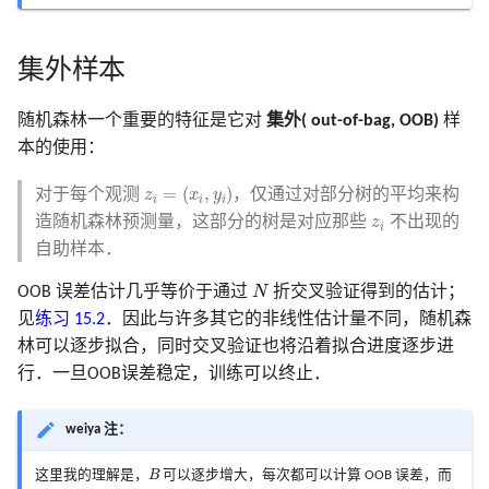
集外样本
随机森林一个重要的特征是它对
集外( out-of-bag, OOB)
样
本的使用：
z
i
=
(
x
i
,
y
i
)
=
(
,
)
对于每个观测
，仅通过对部分树的平均来构
z
x
y
i
i
i
z
i
造随机森林预测量，这部分的树是对应那些
不出现的
z
i
自助样本．
N
OOB 误差估计几乎等价于通过
N
折交叉验证得到的估计；
见
练习 15.2
．因此与许多其它的非线性估计量不同，随机森
林可以逐步拟合，同时交叉验证也将沿着拟合进度逐步进
行．一旦OOB误差稳定，训练可以终止．
weiya 注：
B
这里我的理解是，
B
可以逐步增大，每次都可以计算 OOB 误差，而