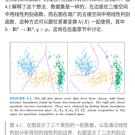
4.1 解释了这个想法．数据集是一样的，左边是在二维空间
中用线性判别函数，而右图在增广的五维空间中用线性判别
h
(
X
)
(
)
函数．这种方式可以跟任意基变换
h
X
一起使用，其中
h
:
I
R
p
→
I
R
q
,
q
>
p
p
q
:
I
R
→
I
R
,
>
h
q
p
，这将在后面章节中讨论．
图 4.1：左图显示了三个类别的一些数据，以及通过线性
判别分析得到的线性判别边界．右图显示了二次判别边