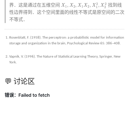
X
1
,
X
2
,
X
1
X
2
,
X
1
2
,
X
2
2
2
2
,
,
,
,
界．这是通过在五维空间
找到线
X
X
X
X
X
X
1
2
1
2
1
2
性边界得到．这个空间里面的线性不等式是原空间的二次
不等式．
Rosenblatt, F. (1958). The perceptron: a probabilistic model for information
storage and organization in the brain, Psychological Review 65: 386–408.
Vapnik, V. (1996). The Nature of Statistical Learning Theory, Springer, New
York.
💬 讨论区