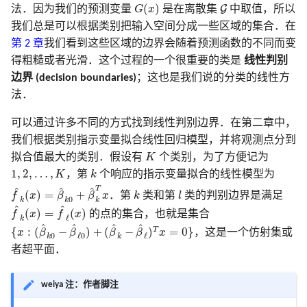
G
(
x
)
G
2.7 结构化的回归模型
3.7 多重输出的收缩和选择
6.6 核密度估计和分类
8.7 袋装法
寻踪
18.7 特征评估和多重检验
(
)
12 支持向量机和
18 高维问题
G
法．因为我们的预测变量
G
x
是在离散集
中取值，所以
B 样条在 R, Python, Cpp 中
5.8 正则化和再生核希尔伯特
7.8 最小描述长度
9.7 计算上的考虑
10.8 垃圾邮件的例子
文献笔记
计算上的考虑
模拟 Fig. 13.5
我们总是可以根据类别把输入空间分成一些区域的集合．在
灵活的判别方法
实现
2.8 限制性估计的种类
3.8 Lasso 和相关路径算法的补
空间理论
6.7 径向基函数和核
8.8 模型平均和堆栈
14.8 多维缩放
文献笔记
第 2 章
我们看到这些区域的边界会随着预测函数的不同而变
充
7.9 VC 维
文献笔记
10.9 Boosting 树
文献笔记
模拟 Fig. 14.42
得粗糙或者光滑．这个过程的一个很重要的类是
线性判别
2.9 模型选择和偏差-方差的权
5.9 小波光滑
6.8 混合模型的密度估计和分
8.9 随机搜索
14.9 非线性降维和局部多
边界 (decision boundaries)
；这也是我们说的分类的线性方
衡
3.9 计算上的考虑
类
放
7.10 交叉验证
10.10 基于梯度提升的数值
模拟 Eq. 10.2
法．
文献笔记
文献笔记
化
文献笔记
文献笔记
6.9 计算上的考虑
14.10 谷歌的 PageRank 算
7.11 自助法
模拟 Tab. 12.2
可以通过许多不同的方式找到线性判别边界．在第二章中，
附录-B 样条的计算
10.11 大小合适的 boosting 
我们根据类别指示变量拟合线性回归模型，并将观测点分到
K
文献笔记
文献笔记
7.12 条件测试误差或期望
模拟 Fig. 9.7
拟合值最大的类别．假设有
K
个类别，为了方便记为
1
,
2
,
…
,
K
k
误差
10.12 正则化
1
,
2
,
…
,
K
，第
k
个响应的指示变量拟合的线性模型为
f
^
k
(
x
)
=
β
^
k
0
+
β
^
k
T
x
算法 Alg. 17.1
T
k
l
^
^
^
(
)
=
+
f
x
β
β
x
．第
k
类和第
l
类的判别边界是满足
0
k
k
k
f
^
k
(
x
)
=
f
^
ℓ
(
x
)
文献笔记
10.13 解释性
^
^
(
)
=
(
)
f
x
f
x
的点的集合，也就是集合
ℓ
k
{
x
:
(
β
^
k
0
−
β
^
ℓ
0
)
+
(
β
^
k
−
β
^
ℓ
)
T
x
=
0
}
^
^
^
^
T
{
:
(
−
)
+
(
−
)
=
0
}
x
β
β
β
β
x
，这是一个仿射集或
0
ℓ
0
ℓ
k
k
10.14 例子
者超平面．
文献笔记
weiya 注：作者脚注