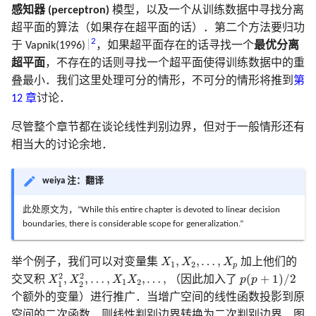
感知器 (perceptron)
模型，以及一个从训练数据中寻找分离
超平面的算法（如果存在超平面的话）．第二个方法要归功
2
于 Vapnik(1996)
，如果超平面存在的话寻找一个
最优分离
超平面
，不存在的话则寻找一个超平面使得训练数据中的重
叠最小．我们这里处理可分的情形，不可分的情形将推到
第
12 章
讨论．
尽管整个章节都在谈论线性判别边界，但对于一般情形还有
相当大的讨论余地．
weiya 注：翻译
此处原文为，“While this entire chapter is devoted to linear decision
boundaries, there is considerable scope for generalization.”
X
1
,
X
2
,
…
,
X
p
,
,
…
,
举个例子，我们可以对变量集
X
X
X
加上他们的
1
2
p
X
1
2
,
X
2
2
,
…
,
X
1
X
2
,
…
,
p
(
p
+
1
)
/
2
2
2
,
,
…
,
,
…
,
(
+
1
)
/
2
交叉积
X
X
X
X
（因此加入了
p
p
1
2
1
2
个额外的变量）进行推广．当增广空间的线性函数投影到原
空间的二次函数，则线性判别边界转换为二次判别边界．图