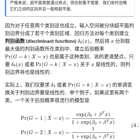
严格来说，超平面需要通过原点，而仿射集不需要．我们有时忽略
它们之间的区别并且一般称超平面．
因为对于任意两个类别这也成立，输入空间被分块超平面判
别边界分成了若干个类别区域．回归方法对每个类别建立
δ
k
(
x
)
x
(
)
判别函数 (discriminant functions)
δ
x
，然后将
x
分到取
k
最大值的判别函数所在类别中．建立后验概率
Pr
(
G
=
k
∣
X
=
x
)
Pr
(
=
∣
=
)
G
k
X
x
也是属于这种类别．说的更清楚点，只
δ
k
(
x
)
Pr
(
G
=
k
∣
X
=
x
)
x
(
)
Pr
(
=
∣
=
)
要
δ
x
或者
G
k
X
x
关于
x
是线性的，则判
k
别边界将也是线性的．
Pr
(
G
=
k
∣
X
=
x
)
δ
k
Pr
(
=
∣
=
)
实际上，我们仅要求
δ
或者
G
k
X
x
的单调变
k
换关于判别边界要是线性的．举个例子，如果这里有两个
类，一个关于后验概率很流行的模型是
(4.1)
Pr
(
G
=
1
∣
X
=
x
)
=
exp
(
β
0
+
β
T
x
)
1
+
exp
(
β
0
+
β
T
x
)
Pr
(
G
=
2
∣
X
=
x
)
=
1
T
exp
(
+
)
β
β
x
0
Pr
(
=
1
∣
=
)
=
G
X
x
1
+
exp
(
+
)
T
β
β
x
0
(4.
1
Pr
(
=
2
∣
=
)
=
G
X
x
1
+
exp
(
+
)
T
β
β
x
0