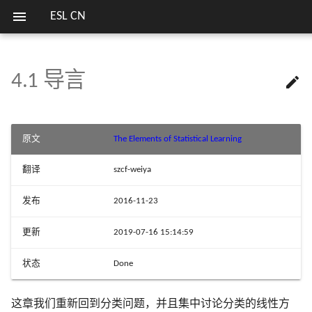
ESL CN
4.1 导言

欢迎
1.1 导言
2.1 导言
3.1 导言
5.1 导言
6.0 导言
关键词
第二版序言
7.1 导言
8.1 导言
9.0 导言
10.1 Boosting 方法
11.1 导言
12.1 导言
13.1 导言
14.1 导言
15.1 导言
16.1 导言
17.1 导言
18.1 当 p 大于 N
列表
模拟 Fig. 3.18
估计高斯混合模型参数的
7 模型评估及选择
13 原型方法和最
笔记列表
方式
近邻
2.2 变量类型和术语
3.2 线性回归模型和最小二乘
5.2 分段多项式和样条
6.1 一维核光滑器
第一版序言
7.2 偏差，方差和模型复杂
8.2 自助法和最大似然法
9.1 广义可加模型
10.2 Boosting 拟合可加模型
11.2 投影寻踪回归
12.2 支持向量分类器
13.2 原型方法
14.2 关联规则
15.2 随机森林的定义
16.2 增强和正则路径
17.2 马尔科夫图及其性质
18.2 对角线性判别分析和
模拟 Fig. 4.3
序言
8 模型推断和平均
实验重现
原文
The Elements of Statistical Learning
法
收缩重心
SVM 处理线性和非线性类
14 非监督学习
界
2.3 两种预测的简单方法
5.3 滤波和特征提取
6.2 选择核的宽度
7.3 偏差-方差分解
8.3 贝叶斯方法
9.2 基于树的方法
10.3 向前逐步加性建模
11.3 神经网络
12.3 支持向量机和核
13.3 k 最近邻分类器
14.3 聚类分析
15.3 随机森林的细节
16.3 学习集成
17.3 连续变量的无向图模
模拟 Fig. 4.5
翻译
szcf-weiya
9 增广模型，树，
比较总结
3.3 子集的选择
18.3 二次正则的线性分类
I
R
p
p
I
R
损失函数的梯度总结及 Juli
2.4 统计判别理论
5.4 光滑样条
6.3
中的局部回归
7.4 测试误差率的乐观偏差
8.4 自助法和贝叶斯推断之
9.3 PRIM
10.4 指数损失和 AdaBoost
11.4 拟合神经网络
12.4 广义线性判别分析
13.4 自适应的最近邻方法
14.4 自组织图
15.4 随机森林的分析
文献笔记
17.4 离散变量的无向图模
模拟 Fig. 5.9
以及相关方法
15 随机森林
发布
2016-11-23
实现
3.4 收缩的方法
的关系
18.4 一次正则的线性分类
I
R
p
p
I
R
2.5 高维问题的局部方法
5.5 光滑参数的自动选择
6.4
中的结构化局部回归模
7.5 样本内预测误差的估计
9.4 多元自适应回归样条
10.5 为什么是指数损失
11.5 训练神经网络的一些
12.5 灵活判别分析
13.5 计算上的考虑
14.5 主成分、主曲线与主
文献笔记
文献笔记
模拟 Fig. 7.3
更新
2019-07-16 15:14:59
10 增强和可加树
16 集成学习
R 语言中的多种决策树算
3.5 运用派生输入方向的方法
型
8.5 EM 算法
18.5 当特征不可用时的分
现
状态
Done
2.6 统计模型，监督学习和函
5.6 非参逻辑斯蒂回归
7.6 参数的有效个数
9.5 专家的分层混合
10.6 损失函数和鲁棒性
11.6 模拟数据的例子
12.6 惩罚判别分析
文献笔记
14.6 非负矩阵分解
模拟 Fig. 7.7
11 神经网络
17 无向图模型
数逼近
3.6 选择和收缩方法的比较
6.5 局部似然和其他模型
8.6 从后验分布采样的 MC
18.6 有监督的主成分
R 语言处理缺失数据
5.7 多维样条
7.7 贝叶斯方法和 BIC
9.6 缺失数据
10.7 数据挖掘的现货方法
11.7 邮编数字的例子
12.7 混合判别分析
14.7 独立成分分析和探索
模拟 Fig. 7.9
这章我们重新回到分类问题，并且集中讨论分类的线性方