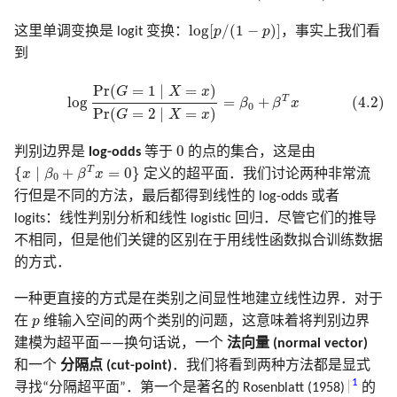
log
[
p
/
(
1
−
p
)
]
log
[
/
(
1
−
)
]
这里单调变换是 logit 变换：
p
p
，事实上我们看
到
(4.2)
log
Pr
(
G
=
1
∣
X
=
x
)
Pr
(
G
=
2
∣
X
=
x
)
=
β
0
+
β
T
x
Pr
(
=
1
∣
=
)
G
X
x
T
(4.2)
log
=
+
β
β
x
0
Pr
(
=
2
∣
=
)
G
X
x
0
0
判别边界是
log-odds
等于
的点的集合，这是由
{
x
∣
β
0
+
β
T
x
=
0
}
T
{
∣
+
=
0
}
x
β
β
x
定义的超平面．我们讨论两种非常流
0
行但是不同的方法，最后都得到线性的 log-odds 或者
logits：线性判别分析和线性 logistic 回归．尽管它们的推导
不相同，但是他们关键的区别在于用线性函数拟合训练数据
的方式．
一种更直接的方式是在类别之间显性地建立线性边界．对于
p
在
p
维输入空间的两个类别的问题，这意味着将判别边界
建模为超平面——换句话说，一个
法向量 (normal vector)
和一个
分隔点 (cut-point)
．我们将看到两种方法都是显式
1
寻找“分隔超平面”．第一个是著名的 Rosenblatt (1958)
的