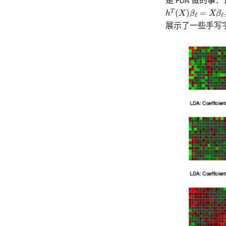
是 PDA 做的
h
T
(
X
)
β
ℓ
=
X
β
ℓ
T
(
)
=
h
X
β
X
β
ℓ
ℓ
展示了一些手写字母