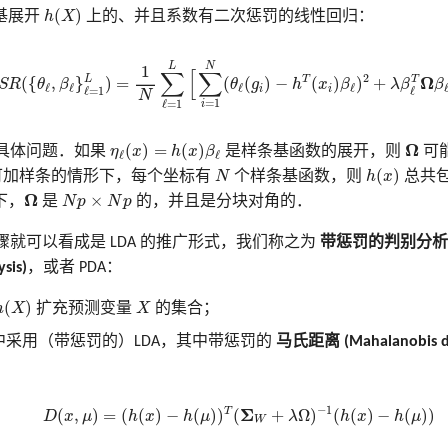
h
(
X
)
(
)
基展开
h
X
上的、并且系数有二次惩罚的线性回归：
2.57)
A
S
R
(
{
θ
ℓ
,
β
ℓ
}
ℓ
=
1
L
)
=
1
N
∑
ℓ
=
1
L
[
∑
i
=
1
N
(
θ
ℓ
(
g
i
)
−
h
T
(
x
i
)
β
ℓ
)
2
+
λ
β
ℓ
T
Ω
L
N
1
∑
[
∑
2
T
Ω
L
T
(
{
,
}
)
=
(
(
)
−
(
)
)
+
S
R
θ
β
θ
g
h
x
β
λ
β
β
ℓ
ℓ
ℓ
ℓ
i
i
ℓ
=
1
ℓ
N
=
1
ℓ
=
1
i
η
ℓ
(
x
)
=
h
(
x
)
β
ℓ
Ω
Ω
(
)
=
(
)
具体问题．如果
η
x
h
x
β
是样条基函数的展开，则
可
ℓ
ℓ
h
(
x
)
N
(
)
可加样条的情形下，每个坐标有
N
个样条基函数，则
h
x
总共
N
p
×
N
p
Ω
Ω
×
下，
是
N
p
N
p
的，并且是分块对角的．
步骤就可以看成是 LDA 的推广形式，我们称之为
带惩罚的判别分析 (pe
ysis)
，或者 PDA：
h
(
X
)
X
(
)
h
X
扩充预测变量
X
的集合；
中采用（带惩罚的）LDA，其中带惩罚的
马氏距离 (Mahalanobis di
(12.58)
D
(
x
,
μ
)
=
(
h
(
x
)
−
h
(
μ
)
)
T
(
Σ
W
+
λ
Ω
)
−
1
(
h
(
x
)
−
h
(
μ
)
)
−
1
T
Σ
(
,
)
=
(
(
)
−
(
)
)
(
+
Ω
)
(
(
)
−
(
)
)
D
x
μ
h
x
h
μ
λ
h
x
h
μ
W