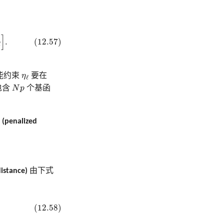
β
ℓ
]
.
]
.
(12.57)
ℓ
η
ℓ
能约束
η
要在
ℓ
N
p
包含
N
p
个基函
nalized
stance)
由下式
(12.58)