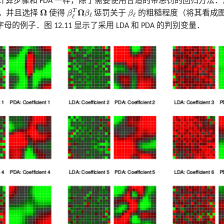
事．计算步骤和 FDA 一样，除了需要使用合适的带惩罚的回归方法
β
ℓ
T
Ω
β
ℓ
β
ℓ
Ω
Ω
Ω
T
，并且选择
使得
β
β
惩罚关于
β
的粗糙程度（将其看成图像
ℓ
ℓ
ℓ
的例子．图 12.11 显示了采用 LDA 和 PDA 的判别变量．