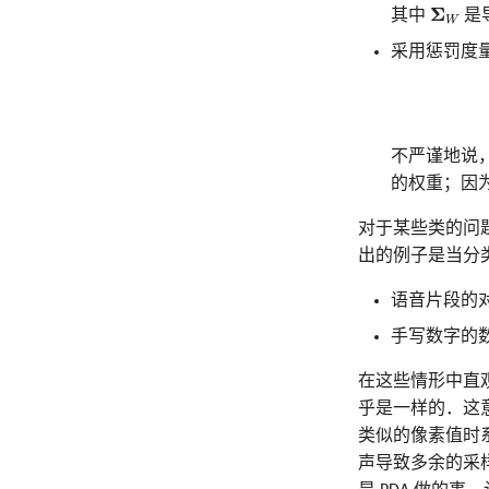
Σ
W
Σ
其中
是
W
采用惩罚度
不严谨地说
的权重；因
对于某些类的问
出的例子是当分
语音片段的对
手写数字的
在这些情形中直
乎是一样的．这意
类似的像素值时
声导致多余的采