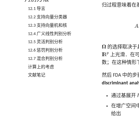
归过程意味着在
12.1 导言
12.2 支持向量分类器
(1
12.3 支持向量机和核
A
12.4 广义线性判别分析
12.5 灵活判别分析
Ω
Ω
的选择取决于
12.6 惩罚判别分析
I
R
p
p
I
R
上光滑．在
12.7 混合判别分析
数；在这种情形
计算上的考虑
然后 FDA 中的
文献笔记
discriminant anal
通过基展开
在增广空间
给出