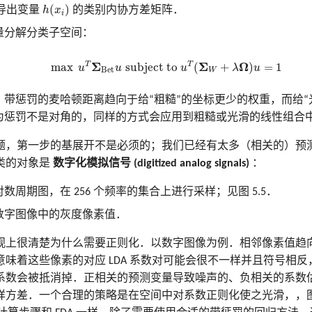
h
(
x
i
)
(
)
导出变量
h
x
的类别内协方差矩阵．
i
量分解分类子空间：
max
u
T
Σ
B
e
t
u
subject to
u
T
(
Σ
W
+
λ
Ω
)
u
=
1
T
T
Σ
Σ
Ω
max
subject to 
(
+
)
=
1
u
u
u
λ
u
B
e
t
W
，带惩罚的麦哈顿距离趋向于给“粗糙”的坐标更少的权重，而给“
为惩罚不是对角的，同样的方式会应用到粗糙或光滑的线性组合
题，第一步的基展开不是必须的；我们已经有太多（相关的）预
类的对象是
数字化模拟信号 (digitized analog signals)
：
数周期图，在 256 个频率的集合上进行采样；见图 5.5．
数字图像中的灰度像素值．
观上很清楚为什么需要正则化．以数字图像为例．相邻像素值趋
味着这些像素的对应 LDA 系数对可能会很不一样并且符号相
系数会被抵消掉．正相关的预测变量导致噪声的、负相关的系数
样方差．一个合理的策略是在空间中对系数正则化使之光滑，，