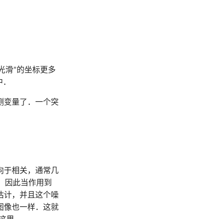
光滑”的坐标更多
中．
测变量了．一个突
向于相关，通常几
反，因此当作用到
估计，并且这个噪
图像也一样．这就