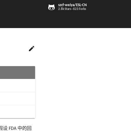
szcf-weiya/ESL-CN
2.8k Stars
623 Forks

 FDA 中的回