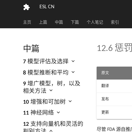
ESL CN
主页
上篇
中篇
下篇
个人笔记
索引
12.6 
中篇
7 模型评估及选择
8 模型推断和平均
原文
9 增广模型，树，以及
翻译
相关方法
发布
10 增强和可加树
11 神经网络
更新
12 支持向量机和灵活的
尽管 FDA 源
判别方法