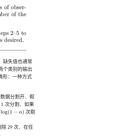
样．缺失值也通常
；两个类别的输出
情形：一种方式
地将数据分割开．假
1
次分割．如果
(
1
−
α
)
log
(
1
−
)
α
次剔
 29 次．在任
解．