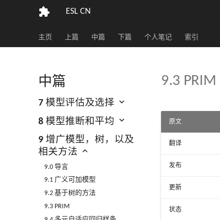
ESL CN
主页
上篇
中篇
下篇
个人笔记
索引
9.3 PRIM
中篇
7 模型评估及选择
8 模型推断和平均
原文
9 增广模型，树，以及
翻译
相关方法
发布
9.0 导言
9.1 广义可加模型
更新
9.2 基于树的方法
9.3 PRIM
状态
9.4 多元自适应回归样条