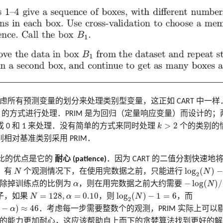
过考虑所有预测变量的划分来处理类别型变量，这正如 CART 中一
RT 的方式进行处理．PRIM 是为回归（定量响应变量）而设计的
k
>
2
>
2
 0 和 1 来处理．没有简单的方式来同时处理
k
个的类别的
相对基准类别采用 PRIM．
T 相比的优点是它的
耐心 (patience)
．因为 CART 的二值分割快速
log
2
(
N
)
−
1
N
log
(
)
−
，有
N
个观测情况下，在使用完数据之前，只能进行
N
2
−
log
(
N
)
/
log
α
−
log
(
)
/
步剔除掉训练点的比例为
α
，则在用完数据之前大约需要
N
log
2
(
N
)
−
1
=
6
N
=
128
,
α
=
0.10
=
128
,
=
0.10
log
(
)
−
1
=
6
子，如果
N
α
，则
N
，而
2
≈
46
−
)
≈
46
α
．考虑每一步需要整数个的观测，PRIM 实际上可以剔除
M 的能力更加耐心，这应该帮助自上而下的贪婪算法找到更好的