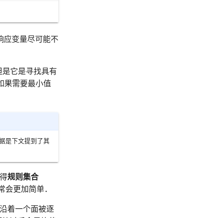
响应变量尽可能不
但是它是寻找具有
如果需要最小值
法“，依据是下文提到了其
使得
规则集合
常会更加简单．
子沿着一个面被逐