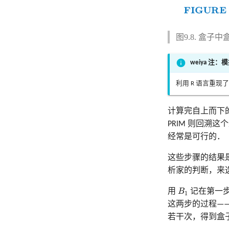
图9.8. 盒
weiya 注：模拟 
利用 R 语言重现了
计算完自上而下
PRIM 则回溯
经常是可行的．
这些步骤的结果
析家的判断，来
B
1
用
B
记在第一步
1
这两步的过程——
若干次，得到盒