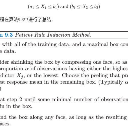
(
a
1
≤
X
1
≤
b
1
)
and
(
b
1
≤
X
3
≤
b
2
)
(
≤
≤
)
 and 
(
≤
≤
)
a
X
b
b
X
b
1
1
1
1
3
2
过程在算法9.3中进行了总结．