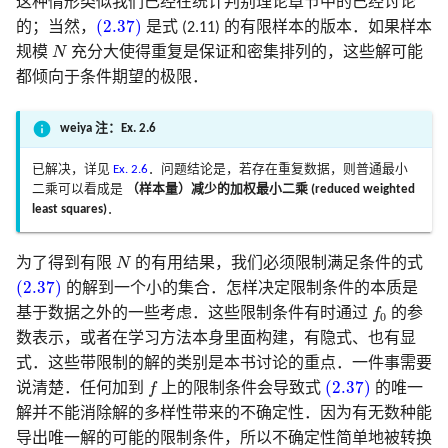
这种情形类似我们已经在统计判别理论章节中的已经讨论
(2.37)
(2.37)
的；当然，
是式 (2.11) 的有限样本的版本．如果样本
N
规模
N
充分大使得重复是保证和密集排列的，这些解可能
都倾向于条件期望的极限．
weiya 注：Ex. 2.6
已解决，详见
Ex. 2.6
．问题结论是，若存在重复数据，则普通最小
二乘可以看成是
（样本量）减少的加权最小二乘 (reduced weighted
least squares)
．
N
为了得到有限
N
的有用结果，我们必须限制满足条件的式
(2.37)
(2.37)
的解到一个小的集合．怎样决定限制条件的本质是
f
0
基于数据之外的一些考虑．这些限制条件有时通过
f
的参
0
数表示，或者在学习方法本身里面构建，有隐式、也有显
式．这些带限制的解的类别是本书讨论的重点．一件事需要
(2.37)
f
(2.37)
说清楚．任何加到
f
上的限制条件会导致式
的唯一
解并不能消除解的多样性带来的不确定性．因为有无数种能
导出唯一解的可能的限制条件，所以不确定性简单地被转换