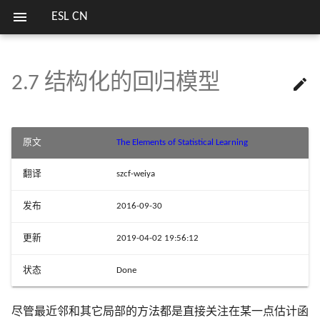
ESL CN
2.7 结构化的回归模型

欢迎
1.1 导言
问题的困难度
3.1 导言
4.1 导言
5.1 导言
6.0 导言
关键词
第二版序言
7.1 导言
8.1 导言
9.0 导言
10.1 Boosting 方法
11.1 导言
12.1 导言
13.1 导言
14.1 导言
15.1 导言
16.1 导言
17.1 导言
18.1 当 p 大于 N
列表
模拟 Fig. 3.18
估计高斯混合模型参数的
7 模型评估及选择
13 原型方法和最
笔记列表
方式
近邻
💬 讨论区
3.2 线性回归模型和最小二乘
4.2 指示矩阵的线性回归
5.2 分段多项式和样条
6.1 一维核光滑器
第一版序言
7.2 偏差，方差和模型复杂
8.2 自助法和最大似然法
9.1 广义可加模型
10.2 Boosting 拟合可加模型
11.2 投影寻踪回归
12.2 支持向量分类器
13.2 原型方法
14.2 关联规则
15.2 随机森林的定义
16.2 增强和正则路径
17.2 马尔科夫图及其性质
18.2 对角线性判别分析和
模拟 Fig. 4.3
序言
8 模型推断和平均
实验重现
原文
The Elements of Statistical Learning
法
收缩重心
SVM 处理线性和非线性类
14 非监督学习
界
4.3 线性判别分析
5.3 滤波和特征提取
6.2 选择核的宽度
7.3 偏差-方差分解
8.3 贝叶斯方法
9.2 基于树的方法
10.3 向前逐步加性建模
11.3 神经网络
12.3 支持向量机和核
13.3 k 最近邻分类器
14.3 聚类分析
15.3 随机森林的细节
16.3 学习集成
17.3 连续变量的无向图模
模拟 Fig. 4.5
翻译
szcf-weiya
9 增广模型，树，
比较总结
3.3 子集的选择
18.3 二次正则的线性分类
I
R
p
p
I
R
损失函数的梯度总结及 Juli
4.4 逻辑斯蒂回归
5.4 光滑样条
6.3
中的局部回归
7.4 测试误差率的乐观偏差
8.4 自助法和贝叶斯推断之
9.3 PRIM
10.4 指数损失和 AdaBoost
11.4 拟合神经网络
12.4 广义线性判别分析
13.4 自适应的最近邻方法
14.4 自组织图
15.4 随机森林的分析
文献笔记
17.4 离散变量的无向图模
模拟 Fig. 5.9
以及相关方法
15 随机森林
发布
2016-09-30
实现
3.4 收缩的方法
的关系
18.4 一次正则的线性分类
I
R
p
p
I
R
4.5 分离超平面
5.5 光滑参数的自动选择
6.4
中的结构化局部回归模
7.5 样本内预测误差的估计
9.4 多元自适应回归样条
10.5 为什么是指数损失
11.5 训练神经网络的一些
12.5 灵活判别分析
13.5 计算上的考虑
14.5 主成分、主曲线与主
文献笔记
文献笔记
模拟 Fig. 7.3
更新
2019-04-02 19:56:12
10 增强和可加树
16 集成学习
R 语言中的多种决策树算
3.5 运用派生输入方向的方法
型
8.5 EM 算法
18.5 当特征不可用时的分
现
状态
Done
文献笔记
5.6 非参逻辑斯蒂回归
7.6 参数的有效个数
9.5 专家的分层混合
10.6 损失函数和鲁棒性
11.6 模拟数据的例子
12.6 惩罚判别分析
文献笔记
14.6 非负矩阵分解
模拟 Fig. 7.7
11 神经网络
17 无向图模型
3.6 选择和收缩方法的比较
6.5 局部似然和其他模型
8.6 从后验分布采样的 MC
18.6 有监督的主成分
R 语言处理缺失数据
5.7 多维样条
7.7 贝叶斯方法和 BIC
9.6 缺失数据
10.7 数据挖掘的现货方法
11.7 邮编数字的例子
12.7 混合判别分析
14.7 独立成分分析和探索
模拟 Fig. 7.9
尽管最近邻和其它局部的方法都是直接关注在某一点估计函