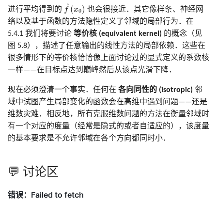
f
^
(
x
0
)
^
(
)
进行平均得到的
f
x
也会很接近．其它像样条、神经网
0
络以及基于函数的方法隐性定义了邻域的局部行为．在
5.4.1 我们将要讨论
等价核 (equivalent kernel)
的概念（见
图 5.8），描述了任意输出的线性方法的局部依赖．这些在
很多情形下的等价核恰恰像上面讨论过的显式定义的系数核
一样——在目标点达到巅峰然后从该点光滑下降．
现在必须澄清一个事实．任何在
各向同性的 (isotropic)
邻
域中试图产生局部变化的函数会在高维中遇到问题——还是
维数灾难．相反地，所有克服维数问题的方法在衡量邻域时
有一个对应的度量（经常是隐式的或者自适应的），该度量
的基本要求是不允许邻域在各个方向都同时小．
💬 讨论区