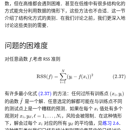
3.7 多重输出的收缩和选择
6.6 核密度估计和分类
8.7 袋装法
寻踪
18.7 特征评估和多重检验
12 支持向量机和
18 高维问题
数，但在高维都会遇到困难．甚至在低维中有很多结构化的
B 样条在 R, Python, Cpp 中
5.8 正则化和再生核希尔伯特
7.8 最小描述长度
9.7 计算上的考虑
10.8 垃圾邮件的例子
文献笔记
计算上的考虑
模拟 Fig. 13.5
方式能充分利用数据的情形下，这些方法也不合适．这一节
灵活的判别方法
实现
3.8 Lasso 和相关路径算法的补
空间理论
6.7 径向基函数和核
8.8 模型平均和堆栈
14.8 多维缩放
文献笔记
介绍了结构化方式的类别．在我们讨论之前，我们更深入地
充
7.9 VC 维
文献笔记
10.9 Boosting 树
文献笔记
模拟 Fig. 14.42
讨论这些类别的需要．
5.9 小波光滑
6.8 混合模型的密度估计和分
8.9 随机搜索
14.9 非线性降维和局部多
3.9 计算上的考虑
类
放
7.10 交叉验证
10.10 基于梯度提升的数值
模拟 Eq. 10.2
文献笔记
文献笔记
化
问题的困难度
文献笔记
6.9 计算上的考虑
14.10 谷歌的 PageRank 算
7.11 自助法
模拟 Tab. 12.2
f
附录-B 样条的计算
10.11 大小合适的 boosting 
对任意函数
f
,考虑 RSS 准则
文献笔记
文献笔记
7.12 条件测试误差或期望
模拟 Fig. 9.7
(2.37)
R
S
S
(
f
)
=
∑
i
=
1
N
(
y
i
−
f
(
x
i
)
)
2
N
误差
10.12 正则化
∑
2
R
S
S
(
)
=
(
−
(
)
)
(2.37)
f
y
f
x
i
i
算法 Alg. 17.1
=
1
i
文献笔记
10.13 解释性
(2.37)
(
x
i
,
y
i
)
(2.37)
(
,
)
有许多最小化式
的方法：任何过所有训练点
x
y
i
i
f
^
^
10.14 例子
的函数
f
是一个解．任意选定的解都可能在与训练点不同
x
i
的测试点上是一个糟糕的预测．如果在每个
x
值处有多个
i
x
i
,
y
i
ℓ
,
ℓ
=
1
,
…
,
N
i
,
,
ℓ
=
1
,
…
,
文献笔记
观测对
x
y
N
，风险会被限制．在这种情形
ℓ
i
i
i
x
i
y
i
ℓ
下，解会过每个
x
对应的所有
y
的平均值，见
练习 2.6
．
ℓ
i
i