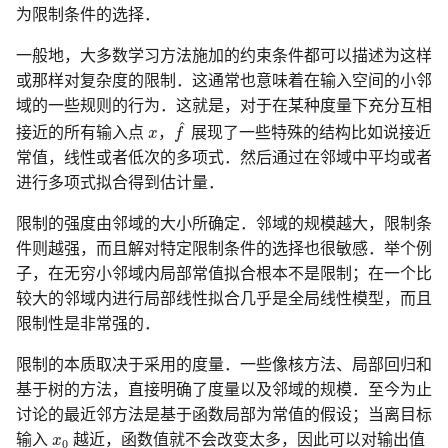
为限制条件的选择．
一般地，大多数学习方法施加的约束条件都可以描述为这样
或那样对复杂度的限制．这通常也意味着在输入空间的小邻
域的一些规则的行为．这就是，对于在某种度量下充分互相
f
^
^
x
接近的所有输入点
x
，
f
展现了一些特殊的结构比如说接近
常值，线性或者低次的多项式．然后通过在邻域中平均或者
进行多项式拟合得到估计量．
限制的强度由邻域的大小所确定．邻域的规模越大，限制条
件则越强，而且解对特定限制条件的选择也很敏感．举个例
子，在无穷小邻域内局部常值拟合根本不是限制；在一个比
较大的邻域内进行局部线性拟合几乎是全局线性模型，而且
限制性是非常强的．
限制的本质取决于采用的度量．一些像核方法、局部回归和
基于树的方法，直接明确了度量以及邻域的规模．至今为止
讨论的最近邻方法是基于函数局部为常值的假设；当离目标
x
0
输入
x
越近，函数值就不会改变太多，因此可以对输出值
0