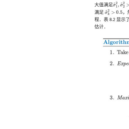
σ
^
1
2
,
σ
^
2
2
^
^
,
大值满足
σ
σ
1
2
σ
^
k
2
>
0.5
2
^
>
0.5
满足
σ
，
k
程．表 8.2 显
估计．