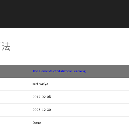
 算法
The Elements of Statistical Learning
szcf-weiya
2017-02-08
2025-12-30
Done