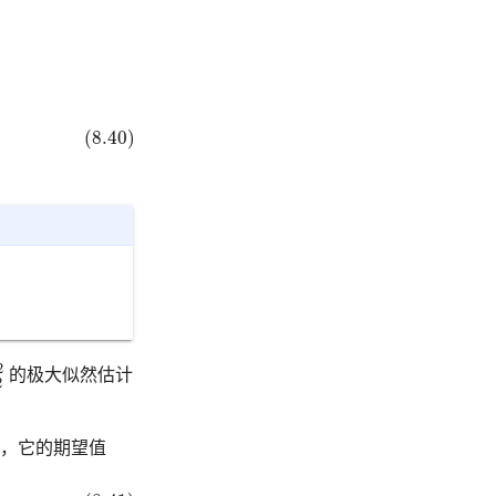
π
)
+
Δ
i
log
π
]
(8.40)
2
2
2
的极大似然估计
2
，它的期望值