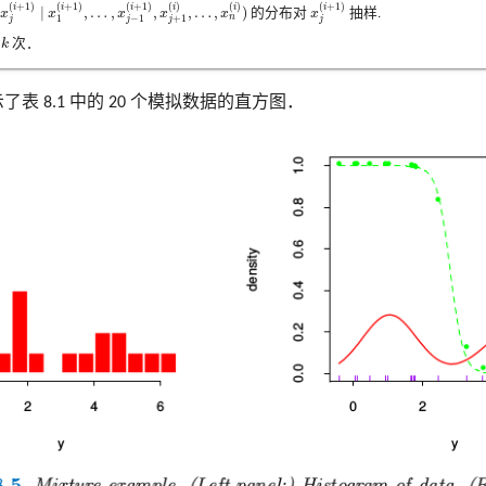
x
j
(
i
+
1
)
∣
x
1
(
i
+
1
)
,
…
,
x
j
−
1
(
i
+
1
)
,
x
j
+
1
(
i
)
,
…
,
x
n
(
i
)
)
x
j
(
i
+
1
)
(
+
1
)
(
+
1
)
(
)
(
)
(
+
1
)
(
+
1
)
i
i
i
i
i
i
∣
,
…
,
,
,
…
,
)
x
x
x
x
x
的分布对
x
抽样.
n
1
−
1
+
1
j
j
j
j
k
骤
k
次．
示了表 8.1 中的 20 个模拟数据的直方图．