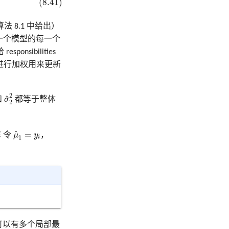
(8.41)
（算法 8.1 中给出）
每一个模型的每一个
ibilities
es 进行加权用来更新
2
σ
^
2
2
2
^
和
σ
都等于整体
2
μ
^
1
=
y
i
^
=
i
令
μ
y
，
i
1
可以有多个局部最