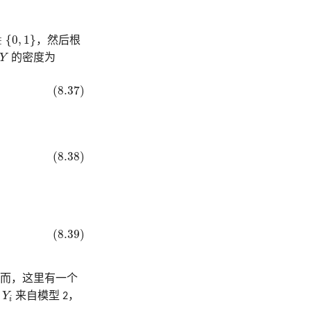
{
0
,
1
}
∈
{
0
,
1
}
，然后根
Y
Y
的密度为
(8.37)
(8.38)
(8.39)
而，这里有一个
Y
i
则
Y
来自模型 2，
i