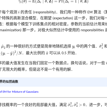
(
)
=
E
(
Δ
∣
,
Z
)
=
Pr
(
Δ
=
1
∣
,
Z
)
γ
θ
θ
θ
i
i
i
i
对于每个观测
i
的责任 (responsibility)．我们用一种称作 EM 算法
殊的高斯混合模型．在期望 (expectation) 这一步，我们对
根据每个模型下训练集点的相对密度，参数的当前估计用来给 respons
imization) 那一步，对极大似然估计中使用的 responsibiliti
σ
^
1
μ
^
2
2
y
i
^
^
和
μ
的一种很好的方式便是简单地随机选择
y
中的两个值．
σ
1
i
2
N
(
y
i
−
y
¯
)
2
/
N
π
^
2
¯
^
(
−
)
/
y
y
N
．最大比例的
π
可以从 0.5 开始．
i
1
i
率的最大值发生在当我们固定一个数据点，换句话说，对于一些
了无限大的概率，但是这不是一个有用的解．
：无界的似然函数
f EM for Mixture of Gaussians
σ
^
1
2
,
σ
^
2
2
>
0
2
2
^
^
,
>
0
寻找概率的一个良好的局部最大值，满足
σ
σ
．进一步，
1
2