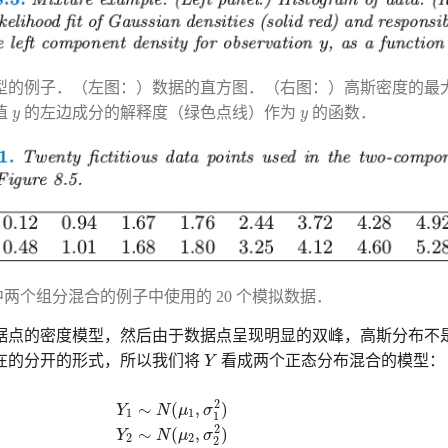
混合模型的例子．（左图：）数据的直方图．（右图：）高斯密度的
y
y
值
的左边成分的解释度（绿色点线）作为
的函数．
y
y
 8.5 中两个组分混合的例子中使用的 20 个模拟数据．
据点的密度模型，然后由于数据点呈现明显的双峰，高斯分布不
Y
在的分开的形式，所以我们将
Y
看成两个正态分布混合的模型：
Y
1
∼
N
(
μ
1
,
σ
1
2
)
(8.36)
Y
2
∼
N
(
μ
2
,
σ
2
2
)
Y
=
(
1
−
Δ
)
⋅
Y
1
+
Δ
⋅
Y
2
2
∼
(
,
)
Y
N
μ
σ
1
1
1
2
∼
(
,
)
Y
N
μ
σ
2
2
2