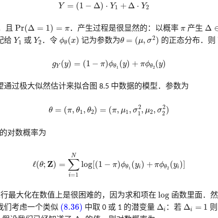
=
(
1
−
Δ
)
⋅
+
Δ
⋅
Y
Y
Y
1
2
Pr
(
Δ
=
1
)
=
π
Δ
∈
π
Pr
(
Δ
=
1
)
=
Δ
，且
π
．产生过程是很显然的：以概率
π
产生
θ
=
(
μ
,
σ
2
)
ϕ
θ
(
x
)
Y
1
Y
2
2
(
)
=
(
,
)
配给
Y
或
Y
．令
ϕ
x
记为参数为
θ
μ
σ
的正态分布．则
1
2
θ
(8.37)
g
Y
(
y
)
=
(
1
−
π
)
ϕ
θ
1
(
y
)
+
π
ϕ
θ
2
(
y
)
(
)
=
(
1
−
)
(
)
+
(
)
g
y
π
ϕ
y
π
ϕ
y
Y
θ
θ
1
2
通过极大似然估计来拟合图 8.5 中数据的模型．参数为
(8.38)
θ
=
(
π
,
θ
1
,
θ
2
)
=
(
π
,
μ
1
,
σ
1
2
,
μ
2
,
σ
2
2
)
2
2
=
(
,
,
)
=
(
,
,
,
,
)
θ
π
θ
θ
π
μ
σ
μ
σ
1
2
1
2
1
2
的对数概率为
(8.39)
ℓ
(
θ
;
Z
)
=
∑
i
=
1
N
log
[
(
1
−
π
)
ϕ
θ
1
(
y
i
)
+
π
ϕ
θ
2
(
y
i
)
]
N
∑
ℓ
(
;
Z
)
=
log
[
(
1
−
)
(
)
+
(
)
]
θ
π
ϕ
y
π
ϕ
y
i
i
θ
θ
1
2
=
1
i
log
log
行最大化在数值上是很困难的，因为求和项在
函数里面．然
(8.36)
Δ
i
Δ
i
=
1
(8.36)
Δ
Δ
=
1
我们考虑一个类似
中取 0 或 1 的潜变量
：若
i
i
Δ
i