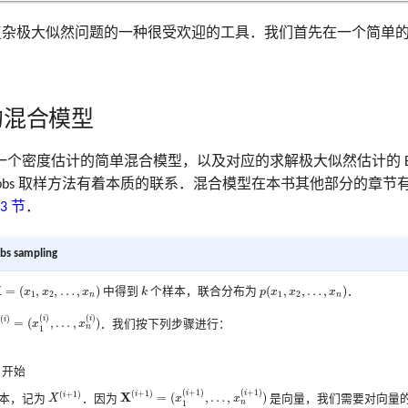
化复杂极大似然问题的一种很受欢迎的工具．我们首先在一个简单
的混合模型
一个密度估计的简单混合模型，以及对应的求解极大似然估计的 E
ibbs 取样方法有着本质的联系．混合模型在本书其他部分的章节
.3 节
．
s sampling
=
(
x
1
,
x
2
,
…
,
x
n
)
p
(
x
1
,
x
2
,
…
,
x
n
)
k
X
=
(
,
,
…
,
)
(
,
,
…
,
)
x
x
x
中得到
k
个样本，联合分布为
p
x
x
x
．
1
2
1
2
n
n
i
)
=
(
x
1
(
i
)
,
…
,
x
n
(
i
)
)
(
)
(
)
(
)
i
i
i
=
(
,
…
,
)
x
x
．我们按下列步骤进行：
n
1
开始
X
(
i
+
1
)
=
(
x
1
(
i
+
1
)
,
…
,
x
n
(
i
+
1
)
)
X
(
i
+
1
)
(
+
1
)
(
+
1
)
(
+
1
)
i
i
(
+
1
)
i
X
i
=
(
,
…
,
)
本，记为
X
．因为
x
x
是向量，我们需要对向量
n
1