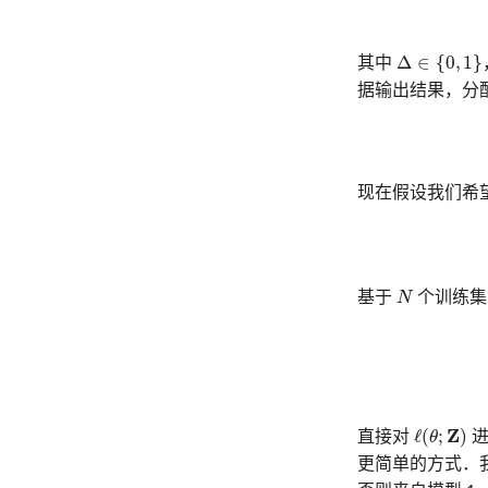
Δ
∈
{
0
,
1
}
Δ
∈
{
0
,
1
}
其中
据输出结果，分
现在假设我们希望
N
基于
N
个训练集
ℓ
(
θ
;
Z
)
ℓ
(
;
Z
)
直接对
θ
进
更简单的方式．