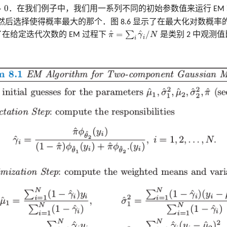
2
2
>
0
>
0
．在我们例子中，我们用一系列不同的初始参数值来运行 EM
然后选择使得概率最大的那个．图 8.6 显示了在最大化对数概率的
π
^
=
∑
i
γ
^
i
/
N
^
^
=
∑
/
示了在给定迭代次数的 EM 过程下
π
γ
N
是类别 2 中观测
i
i