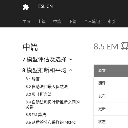
ESL CN
主页
上篇
中篇
下篇
个人笔记
索引
8.5 EM
中篇
7 模型评估及选择
8 模型推断和平均
原文
8.1 导言
翻译
8.2 自助法和最大似然法
8.3 贝叶斯方法
发布
8.4 自助法和贝叶斯推断之间的
关系
更新
8.5 EM 算法
状态
8.6 从后验分布采样的 MCMC