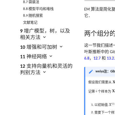
8.7 袋装法
8.8 模型平均和堆栈
EM 算法是简
它．
8.9 随机搜索
文献笔记
9 增广模型，树，以及
两个组分
相关方法
这一节我们描述
10 增强和可加树
叶斯推断中的 G
11 神经网络
6.8
，
12.7
和
13.2
12 支持向量机和灵活的
weiya注：Gibb
判别方法
X
假设我们需要从
X
(
i
X
记第
i
个样本为
X
(
i
)
(
)
i
以初始值
X
需要下一个样