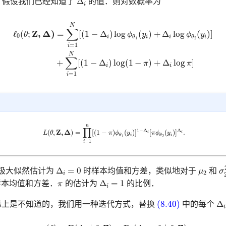
Δ
1．假设我们已经知道了
的值．则对数概率为
i
=
∑
i
=
1
N
[
(
1
−
Δ
i
)
log
ϕ
θ
1
(
y
i
)
+
Δ
i
log
ϕ
θ
2
(
y
i
)
]
(8.40)
+
∑
i
=
1
N
[
(
1
−
Δ
i
)
log
(
1
−
N
∑
ℓ
(
;
Z
,
Δ
)
=
[
(
1
−
Δ
)
log
(
)
+
Δ
log
(
)
]
θ
ϕ
y
ϕ
y
0
i
i
i
i
θ
θ
1
2
=
1
i
N
∑
+
[
(
1
−
Δ
)
log
(
1
−
)
+
Δ
log
]
π
π
i
i
=
1
i
L
(
θ
,
Z
,
Δ
)
=
∏
i
=
1
n
[
(
1
−
π
)
ϕ
θ
1
(
y
i
)
]
1
−
Δ
i
[
π
ϕ
θ
2
(
y
i
)
]
Δ
i
.
n
∏
1
−
Δ
Δ
Z
,
Δ
(
,
)
=
[
(
1
−
)
(
)
]
[
(
)
]
.
L
θ
π
ϕ
y
π
ϕ
y
i
i
i
i
θ
θ
1
2
=
1
i
σ
Δ
i
=
0
μ
2
Δ
=
0
极大似然估计为
时样本均值和方差，类似地对于
μ
和
σ
2
i
Δ
i
=
1
π
Δ
=
1
本均值和方差．
π
的估计为
的比例．
i
(8.40)
Δ
i
(8.40)
Δ
际上是不知道的，我们用一种迭代方式，替换
中的每个
i
(8.41)
γ
i
(
θ
)
=
E
(
Δ
i
∣
θ
,
Z
)
=
Pr
(
Δ
i
=
1
∣
θ
,
Z
)