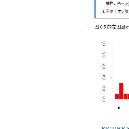
p
(
(
抽样，基于
p
重复上述步
图 8.5 的左图显