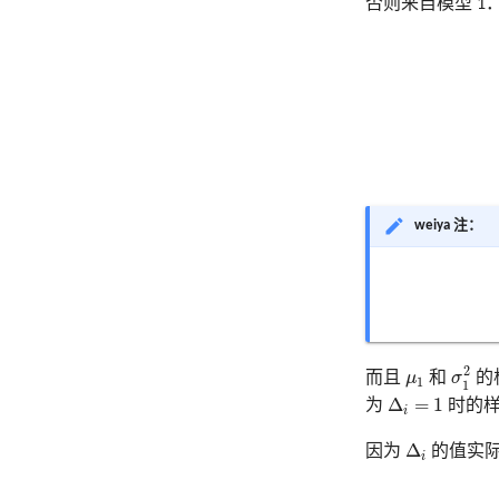
否则来自模型 
ℓ
0
(
θ
;
Z
,
Δ
)
weiya 注：
σ
1
2
2
μ
1
而且
μ
和
σ
的
1
1
Δ
i
=
1
Δ
=
1
为
时的样
i
Δ
i
Δ
因为
的值实
i