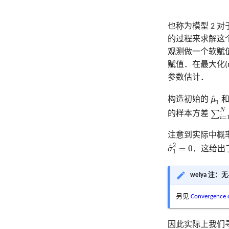
也称为模型 2 
的过程来求解这个特
观测做一个软赋值：
赋值．在最大化(max
参数估计．
μ
^
1
^
构造初始的
μ
1
∑
i
=
1
N
∑
的样本方差
=
i
注意到实际中概
σ
^
1
2
=
0
2
^
=
0
σ
．这给出
1
weiya 注
另见
Convergence o
因此实际上我们