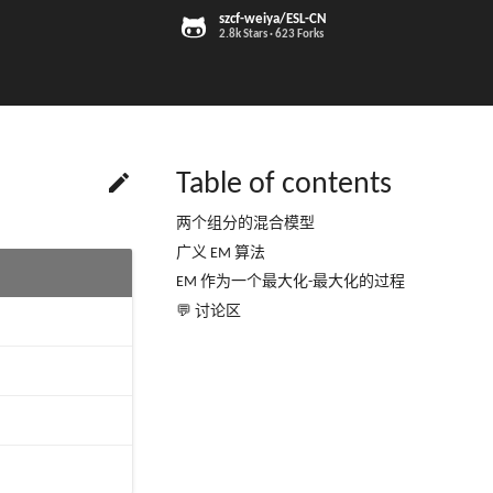
szcf-weiya/ESL-CN
2.8k Stars
623 Forks

Table of contents
两个组分的混合模型
广义 EM 算法
EM 作为一个最大化-最大化的过程
💬 讨论区