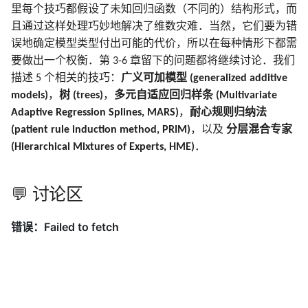
8.7 袋装法
2.7 结构化的回归模型
3.7 多重输出的收缩和选择
6.6 核密度估计和分类
寻踪
18.7 特征评估和多重检验
18 高维问题
里每个技巧都假设了未知回归函数（不同的）结构形式，而
B 样条在 R, Python, Cpp 中
7.8 最小描述长度
10.8 垃圾邮件的例子
文献笔记
计算上的考虑
5.8 正则化和再生核希尔伯
模拟 Fig. 13.5
且通过这样处理巧妙地解决了维数灾难．当然，它们要为错
实现
8.8 模型平均和堆栈
2.8 限制性估计的种类
3.8 Lasso 和相关路径算法
空间理论
6.7 径向基函数和核
14.8 多维缩放
文献笔记
误地确定模型类型付出可能的代价，所以在每种情形下都需
充
7.9 VC 维
10.9 Boosting 树
文献笔记
模拟 Fig. 14.42
要做出一个权衡．第 3-6 章留下的问题都将继续讨论．我们
8.9 随机搜索
2.9 模型选择和偏差-方差
5.9 小波光滑
6.8 混合模型的密度估计和
14.9 非线性降维和局部多
描述 5 个相关的技巧：
广义可加模型 (generalized additive
衡
3.9 计算上的考虑
类
放
7.10 交叉验证
10.10 基于梯度提升的数值优
模拟 Eq. 10.2
models)
，
树 (trees)
，
多元自适应回归样条 (Multivariate
文献笔记
化
文献笔记
Adaptive Regression Splines, MARS)
，
耐心规则归纳法
文献笔记
文献笔记
6.9 计算上的考虑
14.10 谷歌的 PageRank 算
7.11 自助法
模拟 Tab. 12.2
(patient rule induction method, PRIM)
，以及
分层混合专家
10.11 大小合适的 boosting 树
附录-B 样条的计算
(Hierarchical Mixtures of Experts, HME)
．
文献笔记
文献笔记
7.12 条件测试误差或期望测试
模拟 Fig. 9.7
误差
10.12 正则化
算法 Alg. 17.1
💬 讨论区
文献笔记
10.13 解释性
10.14 例子
文献笔记