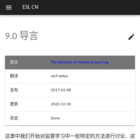
ESL CN
9.0 导言

欢迎
7.1 导言
8.1 导言
10.1 Boosting 方法
11.1 导言
12.1 导言
关键词
第二版序言
1.1 导言
2.1 导言
3.1 导言
4.1 导言
5.1 导言
6.0 导言
13.1 导言
14.1 导言
15.1 导言
16.1 导言
17.1 导言
18.1 当 p 大于 N
列表
模拟 Fig. 3.18
估计高斯混合模型参数的
1 简介
13 原型方法和最
笔记列表
方式
近邻
7.2 偏差，方差和模型复杂度
8.2 自助法和最大似然法
10.2 Boosting 拟合可加模型
11.2 投影寻踪回归
12.2 支持向量分类器
第一版序言
2.2 变量类型和术语
3.2 线性回归模型和最小二
4.2 指示矩阵的线性回归
5.2 分段多项式和样条
6.1 一维核光滑器
13.2 原型方法
14.2 关联规则
15.2 随机森林的定义
16.2 增强和正则路径
17.2 马尔科夫图及其性质
18.2 对角线性判别分析和
模拟 Fig. 4.3
序言
2 监督学习概要
实验重现
原文
The Elements of Statistical Learning
法
收缩重心
SVM 处理线性和非线性类
14 非监督学习
界
7.3 偏差-方差分解
8.3 贝叶斯方法
10.3 向前逐步加性建模
11.3 神经网络
12.3 支持向量机和核
2.3 两种预测的简单方法
4.3 线性判别分析
5.3 滤波和特征提取
6.2 选择核的宽度
13.3 k 最近邻分类器
14.3 聚类分析
15.3 随机森林的细节
16.3 学习集成
17.3 连续变量的无向图模
模拟 Fig. 4.5
翻译
szcf-weiya
3 回归的线性方法
比较总结
3.3 子集的选择
18.3 二次正则的线性分类
I
R
p
p
I
R
损失函数的梯度总结及 Juli
7.4 测试误差率的乐观偏差
8.4 自助法和贝叶斯推断之间
10.4 指数损失和 AdaBoost
11.4 拟合神经网络
12.4 广义线性判别分析
2.4 统计判别理论
4.4 逻辑斯蒂回归
5.4 光滑样条
6.3
13.4 自适应的最近邻方法
14.4 自组织图
15.4 随机森林的分析
文献笔记
17.4 离散变量的无向图模
模拟 Fig. 5.9
中的局部回归
15 随机森林
发布
2017-02-08
实现
的关系
3.4 收缩的方法
18.4 一次正则的线性分类
4 分类的线性方法
I
R
p
p
I
R
7.5 样本内预测误差的估计
10.5 为什么是指数损失
11.5 训练神经网络的一些问题
12.5 灵活判别分析
2.5 高维问题的局部方法
4.5 分离超平面
5.5 光滑参数的自动选择
6.4
13.5 计算上的考虑
14.5 主成分、主曲线与主
文献笔记
文献笔记
模拟 Fig. 7.3
中的结构化局部回
更新
2025-12-30
16 集成学习
R 语言中的多种决策树算
8.5 EM 算法
3.5 运用派生输入方向的方
型
18.5 当特征不可用时的分
5 基展开和正规化
现
状态
Done
7.6 参数的有效个数
10.6 损失函数和鲁棒性
11.6 模拟数据的例子
12.6 惩罚判别分析
2.6 统计模型，监督学习和
文献笔记
5.6 非参逻辑斯蒂回归
文献笔记
14.6 非负矩阵分解
模拟 Fig. 7.7
17 无向图模型
8.6 从后验分布采样的 MCMC
数逼近
3.6 选择和收缩方法的比较
6.5 局部似然和其他模型
18.6 有监督的主成分
6 核光滑方法
R 语言处理缺失数据
7.7 贝叶斯方法和 BIC
10.7 数据挖掘的现货方法
11.7 邮编数字的例子
12.7 混合判别分析
5.7 多维样条
14.7 独立成分分析和探索
模拟 Fig. 7.9
这章中我们开始对监督学习中一些特定的方法进行讨论．这