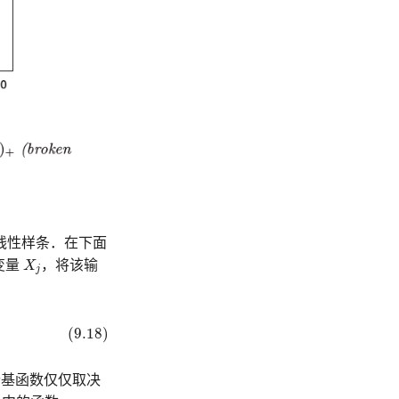
线性样条．在下面
X
j
变量
X
，将该输
j
(9.18)
基函数仅仅取决