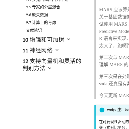
9.5 专家的分层混合
MARS 应
9.6 缺失数据
关于基因数据
9.7 计算上的考虑
试使用 MARS 来
文献笔记
Predicti
R 语言来实
10 增强和可加树
太大了，跑啊跑
11 神经网络
第二次与 M
12 支持向量机和灵活的
理解 MARS
判别方法
第三次是在处理 
soda 还真
今天更新 MAR
weiya 注：ben
在可复现性驱动
交互式对比平台，支持对