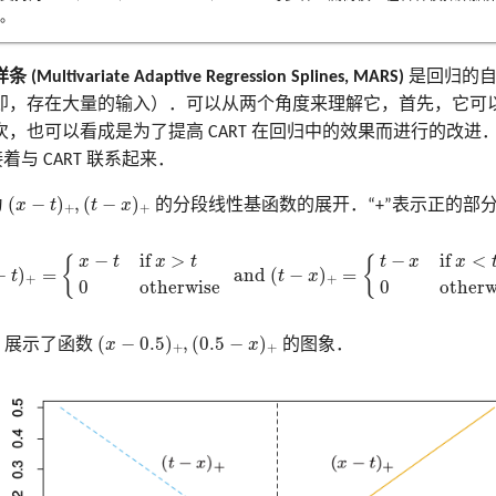
。
tivariate Adaptive Regression Splines, MARS)
是回归的自
即，存在大量的输入）．可以从两个角度来理解它，首先，它可
，也可以看成是为了提高 CART 在回归中的效果而进行的改进
接着与 CART 联系起来．
(
x
−
t
)
+
,
(
t
−
x
)
+
(
−
)
,
(
−
)
为
x
t
t
x
的分段线性基函数的展开．“+”表示正的部
+
+
(
x
−
t
)
+
=
{
x
−
t
if
x
>
t
0
otherwise
and
(
t
−
x
)
+
=
{
t
−
x
if
x
<
t
0
otherwise
−
if 
>
−
if 
<
{
{
x
t
x
t
t
x
x
−
)
=
 and 
(
−
)
=
t
t
x
+
+
0
otherwise
0
otherw
(
x
−
0.5
)
+
,
(
0.5
−
x
)
+
(
−
0.5
)
,
(
0.5
−
)
9 展示了函数
x
x
的图象．
+
+