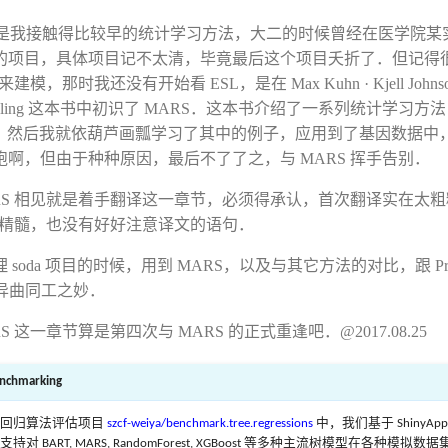
该算是我接触得比较早的统计学习方法，大二的时候曾经在医学院某
的项目，具体项目记不太清，毕竟最后这个项目夭折了．但记得
建模，那时我还没有开始看 ESL，是在 Max Kuhn · Kjell Johnson 
ve Modeling 这本书中初识了 MARS．这本书介绍了一系列统计学
现．然后我就依葫芦画瓢学习了其中的例子，应用到了基因数据中
啊，但由于种种原因，最后不了了之，与 MARS 挥手告别．
ARS 相见就是着手翻译这一章节，必须得承认，首次翻译实在太
 的精髓，也没有好好注意译文的语句．
soda 项目的时候，用到 MARS，以及与其它方法的对比，跟 Profess
是有异曲同工之妙．
S 这一章节算是第四次与 MARS 的正式重逢吧．@2017.08.25
chmarking
的回归算法评估项目
szcf-weiya/benchmark.tree.regressions
中，我们基于 ShinyApp +
 BART, MARS, RandomForest, XGBoost 等多种主流树模型在各种模