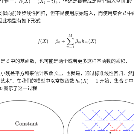
(
)
=
(
−
)
I
R
个例子，
h
X
X
t
，但还是被看成是整个输入空间
+
j
C
C
类似向前逐步线性回归，但不是使用原始输入，而使用集合
中
因此模型有如下形式
(9.19)
f
(
X
)
=
β
0
+
∑
m
=
1
M
β
m
h
m
(
X
)
M
∑
(
)
=
+
(
)
f
X
β
β
h
X
0
m
m
=
1
m
C
C
是
中的基函数，也可能是两个或者更多这样基函数的乘积．
β
m
最小残差平方和来估计系数
β
，也就是，通过标准线性回归．然
m
h
0
(
X
)
=
1
C
(
)
=
1
C
的艺术”．在我们的模型中以常数函数
h
X
开始，集合
中
0
10 图示了这一过程