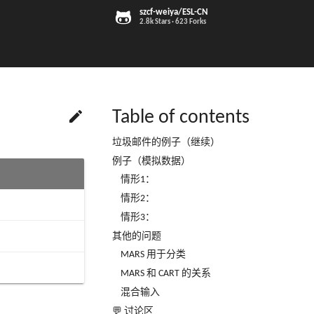
szcf-weiya/ESL-CN
2.8k Stars
623 Forks

Table of contents
垃圾邮件的例子（继续）
例子（模拟数据）
情形1：
情形2：
情形3：
其他的问题
MARS 用于分类
MARS 和 CART 的关系
混合输入
💬 讨论区