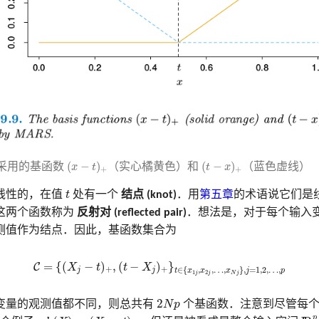
(
x
−
t
)
+
(
t
−
x
)
+
(
−
)
(
−
)
RS 采用的基函数
（实心橘黄色）和
（蓝色虚线）
x
t
t
x
+
+
t
线性的，在值
t
处有一个
结点 (knot)
．用
第五章
的术语说它们是
这两个函数称为
反射对 (reflected pair)
．想法是，对于每个输入
测值作为结点．因此，基函数集合为
(9.18)
C
=
{
(
X
j
−
t
)
+
,
(
t
−
X
j
)
+
}
t
∈
{
x
1
j
,
x
2
j
,
…
,
x
N
j
}
,
j
=
1
,
2
,
…
,
p
=
{
(
−
)
,
(
−
)
}
C
X
t
t
X
+
+
∈
{
,
,
…
,
}
,
=
1
,
2
,
…
,
j
j
t
x
x
x
j
p
1
2
j
j
N
j
2
N
p
2
变量的观测值都不同，则总共有
N
p
个基函数．注意到尽管每个
I
R
p
h
(
X
)
=
(
X
j
−
t
)
+
p