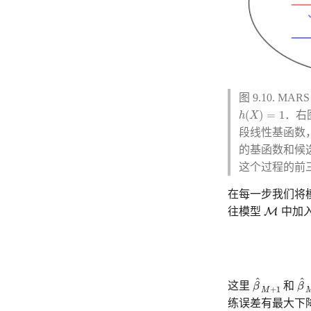
图 9.10.
h
(
X
)
=
1
(
)
=
1
．右
h
X
段线性基函数
的基函数和候
这个过程的前
在每一步我们将
M
M
往模型
中加
β
^
M
+
1
β
^
^
^
这里
β
和
β
+
1
M
练误差有最大下