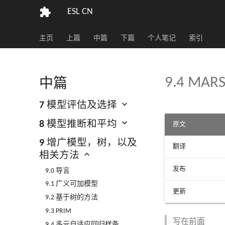
ESL CN
主页
上篇
中篇
下篇
个人笔记
索引
9.4 M
中篇
7 模型评估及选择
8 模型推断和平均
原文
9 增广模型，树，以及
翻译
相关方法
发布
9.0 导言
9.1 广义可加模型
更新
9.2 基于树的方法
9.3 PRIM
写在前面
9.4 多元自适应回归样条