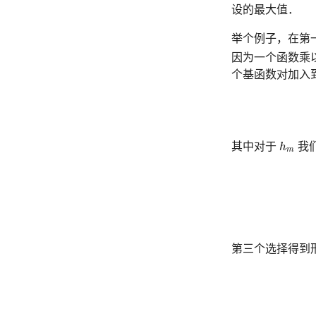
设的最大值．
举个例子，在第
因为一个函数乘
个基函数对加入
h
m
其中对于
h
我
m
第三个选择得到