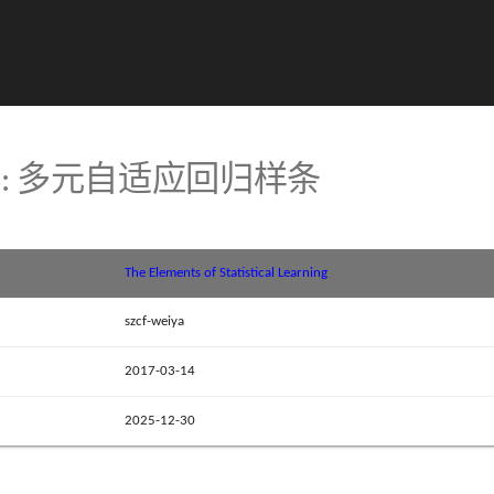
ARS: 多元自适应回归样条
The Elements of Statistical Learning
szcf-weiya
2017-03-14
2025-12-30