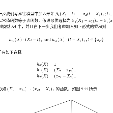
β
1
(
X
j
−
t
)
+
+
β
2
(
t
−
X
j
)
+
;
t
∈
{
x
i
j
}
(
−
)
+
(
−
)
;
∈
一步我们考虑往模型中加入形如
β
X
t
β
t
X
t
1
+
2
+
j
j
β
^
1
(
X
2
−
x
72
)
+
+
β
^
2
(
x
72
^
^
(
−
)
+
(
以常值函数等于该函数．假设最优选择为
β
X
x
β
x
2
72
+
1
2
M
M
到模型
中，并且在下一步我们考虑加入如下形式的乘积对
h
m
(
X
)
⋅
(
X
j
−
t
)
+
and
h
m
(
X
)
⋅
(
t
−
X
j
)
+
,
t
∈
{
x
i
j
}
(
)
⋅
(
−
)
 and 
(
)
⋅
(
−
)
,
∈
{
}
h
X
X
t
h
X
t
X
t
x
+
+
m
j
m
j
i
j
们有如下选择
h
0
(
X
)
=
1
h
1
(
X
)
=
(
X
2
−
x
72
)
+
h
2
(
X
)
=
(
x
72
−
X
2
)
+
(
)
=
1
h
X
0
(
)
=
(
−
)
h
X
X
x
1
2
72
+
(
)
=
(
−
)
h
X
x
X
2
72
2
+
(
X
1
−
x
51
)
+
⋅
(
x
72
−
X
2
)
+
(
−
)
⋅
(
−
)
形如
X
x
x
X
的函数，如图 9.11 所示．
1
51
+
72
2
+