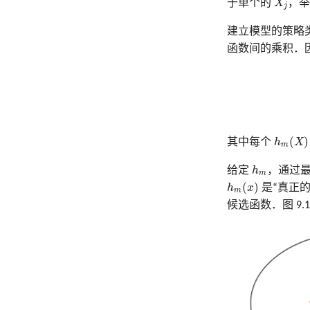
于单个的
X
，举
j
建立模型的策略
函数间的乘积．
h
m
(
X
)
(
)
其中每个
h
X
m
h
m
给定
h
，通过
m
h
m
(
x
)
(
)
h
x
是“真正
m
候选函数．图 9.