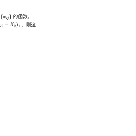
{
}
x
的函数，
i
j
−
X
2
)
+
−
)
X
．则这
72
2
+