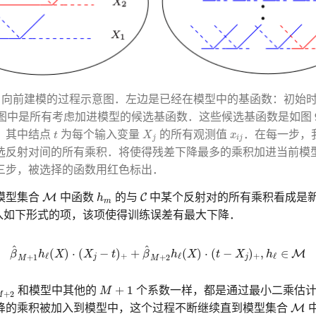
 MARS 向前建模的过程示意图．左边是已经在模型中的基函数：初
图中是所有考虑加进模型的候选基函数．这些候选基函数是如图 9.
X
j
t
x
i
j
，其中结点
为每个输入变量
的所有观测值
．在每一步，
t
X
x
j
i
j
选反射对间的所有乘积．将使得残差下降最多的乘积加进当前模
三步，被选择的函数用红色标出．
M
C
h
m
M
C
模型集合
中函数
h
的与
中某个反射对的所有乘积看成是
m
入如下形式的项，该项使得训练误差有最大下降．
β
^
M
+
1
h
ℓ
(
X
)
⋅
(
X
j
−
t
)
+
+
β
^
M
+
2
h
ℓ
(
X
)
⋅
(
t
−
X
j
)
+
,
h
ℓ
∈
M
^
^
(
)
⋅
(
−
)
+
(
)
⋅
(
−
)
,
∈
M
β
h
X
X
t
β
h
X
t
X
h
+
+
ℓ
ℓ
ℓ
+
1
+
2
j
j
M
M
M
+
2
M
+
1
+
1
和模型中其他的
M
个系数一样，都是通过最小二乘估计
+
2
M
M
M
降的乘积被加入到模型中，这个过程不断继续直到模型集合