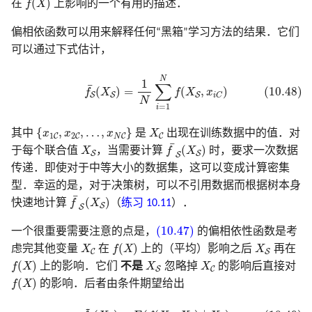
(
)
在
f
X
上影响的一个有用的描述．
偏相依函数可以用来解释任何“黑箱”学习方法的结果．它们
可以通过下式估计，
(10.48)
f
S
¯
(
X
S
)
=
1
N
∑
i
=
1
N
f
(
X
S
,
x
i
C
)
N
1
∑
¯
(10.48)
(
)
=
(
,
)
f
X
f
X
x
S
S
S
i
C
N
=
1
i
{
x
1
C
,
x
2
C
,
…
,
x
N
C
}
X
C
{
,
,
…
,
}
其中
x
x
x
是
X
出现在训练数据中的值．对
1
2
C
C
C
C
N
f
¯
S
(
X
S
)
X
S
¯
(
)
于每个联合值
X
，当需要计算
f
X
时，要求一次数据
S
S
S
传递．即使对于中等大小的数据集，这可以变成计算密集
型．幸运的是，对于决策树，可以不引用数据而根据树本身
f
¯
S
(
X
S
)
¯
(
)
快速地计算
f
X
（
练习 10.11
）．
S
S
(10.47)
(10.47)
一个很重要需要注意的点是，
的偏相依性函数是考
f
(
X
)
X
C
X
S
(
)
虑完其他变量
X
在
f
X
上的（平均）影响之后
X
再在
C
S
f
(
X
)
X
S
X
C
(
)
f
X
上的影响．它们
不是
X
忽略掉
X
的影响后直接对
S
C
f
(
X
)
(
)
f
X
的影响．后者由条件期望给出
~
(10.49)
f
S
~
(
X
S
)
=
E
(
f
(
X
S
,
X
C
)
∣
X
S
)