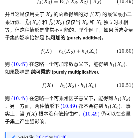
(
)
=
E
(
(
,
)
∣
)
(10.49)
f
X
f
X
X
X
S
S
S
C
S
f
(
X
)
X
S
(
)
并且这是仅用关于
X
的函数得到的对
f
X
的最优最小二
S
~
f
S
~
(
X
S
)
f
S
¯
(
X
S
)
X
S
X
C
¯
(
)
(
)
乘近似．
f
X
和
f
X
仅仅当
X
和
X
独立时才相
S
S
S
S
S
C
等，但这种情形是非常不可能的．举个例子，如果所选变量
子集的影响恰好是
纯可加的 (purely additive)
，
(10.50)
f
(
X
)
=
h
1
(
X
S
)
+
h
2
(
X
C
)
(
)
=
(
)
+
(
)
(10.50)
f
X
h
X
h
X
1
2
S
C
(10.47)
h
1
(
X
S
)
(10.47)
(
)
则
在忽略一个可加常数意义下，能得到
h
X
．
1
S
如果影响是
纯可乘的 (purely multiplicative)
,
(10.51)
f
(
X
)
=
h
1
(
X
S
)
⋅
h
2
(
X
C
)
(
)
=
(
)
⋅
(
)
(10.51)
f
X
h
X
h
X
1
2
S
C
(10.47)
h
1
(
X
S
)
(10.47)
(
)
则
在忽略一个可乘常因子意义下，能得到
h
X
1
S
(10.49)
h
1
(
X
S
)
(10.49)
(
)
．另一方面，两种情形下
都不会得到
h
X
．事
1
S
f
(
X
)
(10.49)
(
)
(10.49)
实上，当
f
X
根本没有依赖性时，
仍可以在变量
子集上产生强影响．
(10.47)
(10.49)
(10.47)
(10.49)
weiya 注:
vs