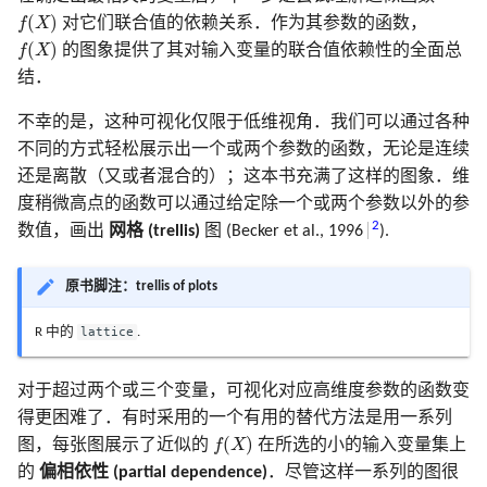
f
(
X
)
(
)
f
X
对它们联合值的依赖关系．作为其参数的函数，
f
(
X
)
(
)
f
X
的图象提供了其对输入变量的联合值依赖性的全面总
结．
不幸的是，这种可视化仅限于低维视角．我们可以通过各种
不同的方式轻松展示出一个或两个参数的函数，无论是连续
还是离散（又或者混合的）；这本书充满了这样的图象．维
度稍微高点的函数可以通过给定除一个或两个参数以外的参
2
数值，画出
网格 (trellis)
图 (Becker et al., 1996
).
原书脚注：trellis of plots
R 中的
lattice
.
对于超过两个或三个变量，可视化对应高维度参数的函数变
得更困难了．有时采用的一个有用的替代方法是用一系列
f
(
X
)
(
)
图，每张图展示了近似的
f
X
在所选的小的输入变量集上
的
偏相依性 (partial dependence)
．尽管这样一系列的图很