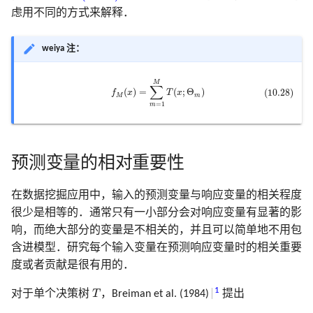
8.7 袋装法
2.7 结构化的回归模型
3.7 多重输出的收缩和选择
6.6 核密度估计和分类
寻踪
18.7 特征评估和多重检验
18 高维问题
虑用不同的方式来解释．
B 样条在 R, Python, Cpp 中
7.8 最小描述长度
9.7 计算上的考虑
文献笔记
计算上的考虑
5.8 正则化和再生核希尔伯
模拟 Fig. 13.5
实现
8.8 模型平均和堆栈
2.8 限制性估计的种类
3.8 Lasso 和相关路径算法
空间理论
6.7 径向基函数和核
14.8 多维缩放
文献笔记
weiya 注：
充
7.9 VC 维
文献笔记
文献笔记
模拟 Fig. 14.42
8.9 随机搜索
2.9 模型选择和偏差-方差
5.9 小波光滑
6.8 混合模型的密度估计和
14.9 非线性降维和局部多
(10.28)
f
M
(
x
)
=
∑
m
=
1
M
T
(
x
;
Θ
m
)
M
∑
衡
3.9 计算上的考虑
类
放
7.10 交叉验证
模拟 Eq. 10.2
(
)
=
(
;
Θ
)
(10.28)
f
x
T
x
M
m
=
1
m
文献笔记
文献笔记
文献笔记
文献笔记
6.9 计算上的考虑
14.10 谷歌的 PageRank 算
7.11 自助法
模拟 Tab. 12.2
附录-B 样条的计算
文献笔记
文献笔记
7.12 条件测试误差或期望测试
模拟 Fig. 9.7
预测变量的相对重要性
误差
算法 Alg. 17.1
在数据挖掘应用中，输入的预测变量与响应变量的相关程度
文献笔记
很少是相等的．通常只有一小部分会对响应变量有显著的影
响，而绝大部分的变量是不相关的，并且可以简单地不用包
含进模型．研究每个输入变量在预测响应变量时的相关重要
度或者贡献是很有用的．
T
1
对于单个决策树
T
，Breiman et al. (1984)
提出