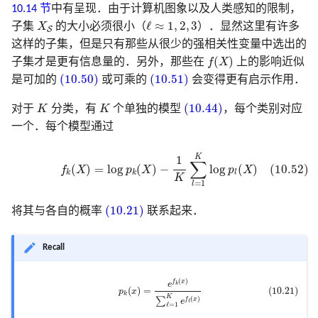
10.14 节
中有呈现．由于计算机图象以及人类感知的限制，
ℓ
≈
1
,
2
,
3
X
S
ℓ
≈
1
,
2
,
3
子集
X
的大小必须很小（
）．显然这里有许多
S
这样的子集，但是只有那些从很少的强相关性变量中选出的
f
(
X
)
(
)
子集才是更有信息量的．另外，那些在
f
X
上的影响近似
(10.50)
(10.51)
(10.50)
(10.51)
是可加的
或可乘的
会变得更有启示作用．
(10.44)
K
K
(10.44)
对于
K
分类，有
K
个单独的模型
，每个类别对应
一个．每个模型通过
(10.52)
f
(
X
)
=
log
p
k
(
X
)
−
1
K
∑
l
=
1
K
log
p
l
(
X
)
K
1
∑
(
)
=
log
(
)
−
log
(
)
(10.52)
f
X
p
X
p
X
k
k
l
K
=
1
l
(10.21)
(10.21)
将其与各自的概率
联系起来．
Recall
(10.21)
p
k
(
x
)
=
e
f
(
x
)
∑
ℓ
=
1
K
e
f
ℓ
(
x
)
(
)
f
x
e
k
(10.21)
(
)
=
p
x
k
K
(
)
∑
f
x
e
ℓ
ℓ
=
1