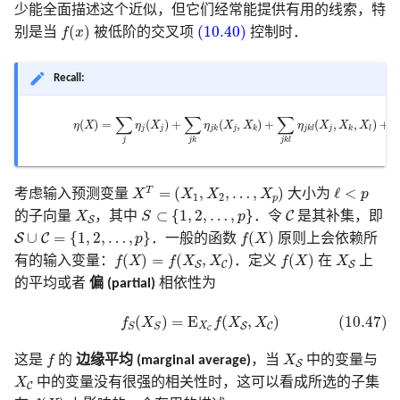
少能全面描述这个近似，但它们经常能提供有用的线索，特
f
(
x
)
(10.40)
(
)
(10.40)
别是当
f
x
被低阶的交叉项
控制时．
Recall:
(10.40)
η
(
X
)
=
∑
j
η
j
(
X
j
)
+
∑
j
k
η
j
k
(
X
j
,
X
k
)
+
∑
j
k
l
η
j
k
l
(
X
j
,
X
k
,
X
l
)
+
⋯
∑
∑
∑
(
)
=
(
)
+
(
,
)
+
(
,
,
)
+
η
X
η
X
η
X
X
η
X
X
X
j
j
j
j
j
k
k
j
k
l
k
l
j
j
k
j
k
l
X
T
=
(
X
1
,
X
2
,
…
,
X
p
)
ℓ
<
p
=
(
,
,
…
,
)
ℓ
<
T
考虑输入预测变量
X
X
X
X
大小为
p
1
2
p
S
⊂
{
1
,
2
,
…
,
p
}
C
X
S
⊂
{
1
,
2
,
…
,
}
C
的子向量
X
，其中
S
p
．令
是其补集，即
S
S
∪
C
=
{
1
,
2
,
…
,
p
}
f
(
X
)
∪
=
{
1
,
2
,
…
,
}
(
)
S
C
p
．一般的函数
f
X
原则上会依赖所
f
(
X
)
=
f
(
X
S
,
X
C
)
f
(
X
)
X
S
(
)
=
(
,
)
(
)
有的输入变量：
f
X
f
X
X
．定义
f
X
在
X
上
S
C
S
的平均或者
偏 (partial)
相依性为
(10.47)
f
S
(
X
S
)
=
E
X
C
f
(
X
S
,
X
C
)
(
)
=
E
(
,
)
(10.47)
f
X
f
X
X
S
C
X
S
S
C
f
X
S
这是
f
的
边缘平均 (marginal average)
，当
X
中的变量与
S
X
C
X
中的变量没有很强的相关性时，这可以看成所选的子集
C
f
(
X
)