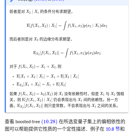
X
2
∣
X
1
∣
前者是对
X
X
的条件分布求期望，
2
1
E
[
f
(
X
1
,
X
2
)
∣
X
1
]
=
∫
f
(
X
1
,
x
2
)
p
(
x
2
∣
X
1
)
d
x
2
∫
E
[
(
,
)
∣
]
=
(
,
)
(
∣
)
f
X
X
X
f
X
x
p
x
X
d
x
1
2
1
1
2
2
1
2
X
2
而后者则是对
X
的边缘分布求期望，
2
E
X
2
[
f
(
X
1
,
X
2
)
]
=
∫
f
(
X
1
,
x
2
)
p
(
x
2
)
d
x
2
∫
E
[
(
,
)
]
=
(
,
)
(
)
f
X
X
f
X
x
p
x
d
x
1
2
1
2
2
2
X
2
f
(
X
1
,
X
2
)
=
X
1
+
X
2
(
,
)
=
+
对于
f
X
X
X
X
, 则
1
2
1
2
E
[
X
1
+
X
2
∣
X
1
]
=
X
1
+
E
[
X
2
∣
X
1
]
E
[
+
∣
]
=
+
E
[
∣
]
X
X
X
X
X
X
1
2
1
1
2
1
E
X
2
[
X
1
+
X
2
]
=
X
1
+
E
[
X
2
]
E
[
+
]
=
+
E
[
]
X
X
X
X
1
2
1
2
X
2
f
(
X
1
,
X
2
)
=
h
2
(
X
2
)
X
1
X
1
X
2
(
,
)
=
(
)
如果
f
X
X
h
X
对
X
没有依赖性时，但是
X
与
X
强相
1
2
2
2
1
1
2
E
[
f
(
X
1
,
X
2
)
∣
X
1
]
X
1
E
[
(
,
)
∣
]
关，则
f
X
X
X
仍会表现出与
X
间的依赖性。另一方
1
2
1
1
E
X
2
[
f
(
X
1
,
X
2
)
]
X
1
E
[
(
,
)
]
面，
f
X
X
则只是常数，不会表现出与
X
之间的关系。
1
2
1
X
2
(10.28)
(10.28)
查看 boosted-tree
在所选变量子集上的偏相依性的
图可以帮助提供它性质的一个定性描述．例子在
10.8 节
和