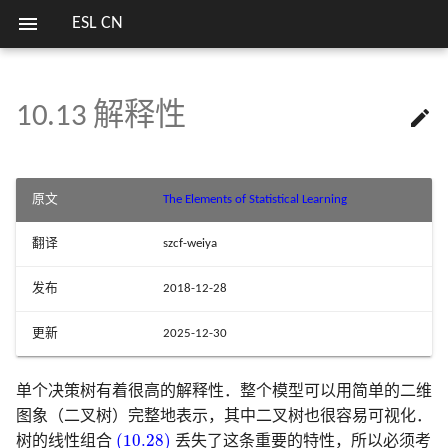
ESL CN
10.13 解释性

欢迎
7.1 导言
8.1 导言
9.0 导言
预测变量的相对重要性
11.1 导言
12.1 导言
关键词
第二版序言
1.1 导言
2.1 导言
3.1 导言
4.1 导言
5.1 导言
6.0 导言
13.1 导言
14.1 导言
15.1 导言
16.1 导言
17.1 导言
18.1 当 p 大于 N
列表
模拟 Fig. 3.18
估计高斯混合模型参数的
1 简介
13 原型方法和最
笔记列表
方式
近邻
7.2 偏差，方差和模型复杂度
8.2 自助法和最大似然法
9.1 广义可加模型
偏相依性图
11.2 投影寻踪回归
12.2 支持向量分类器
第一版序言
2.2 变量类型和术语
3.2 线性回归模型和最小二
4.2 指示矩阵的线性回归
5.2 分段多项式和样条
6.1 一维核光滑器
13.2 原型方法
14.2 关联规则
15.2 随机森林的定义
16.2 增强和正则路径
17.2 马尔科夫图及其性质
18.2 对角线性判别分析和
模拟 Fig. 4.3
序言
2 监督学习概要
实验重现
原文
The Elements of Statistical Learning
法
收缩重心
SVM 处理线性和非线性类
14 非监督学习
界
7.3 偏差-方差分解
8.3 贝叶斯方法
9.2 基于树的方法
💬 讨论区
11.3 神经网络
12.3 支持向量机和核
2.3 两种预测的简单方法
4.3 线性判别分析
5.3 滤波和特征提取
6.2 选择核的宽度
13.3 k 最近邻分类器
14.3 聚类分析
15.3 随机森林的细节
16.3 学习集成
17.3 连续变量的无向图模
模拟 Fig. 4.5
翻译
szcf-weiya
3 回归的线性方法
比较总结
3.3 子集的选择
18.3 二次正则的线性分类
I
R
p
p
I
R
损失函数的梯度总结及 Juli
7.4 测试误差率的乐观偏差
8.4 自助法和贝叶斯推断之间
9.3 PRIM
11.4 拟合神经网络
12.4 广义线性判别分析
2.4 统计判别理论
4.4 逻辑斯蒂回归
5.4 光滑样条
6.3
13.4 自适应的最近邻方法
14.4 自组织图
15.4 随机森林的分析
文献笔记
17.4 离散变量的无向图模
模拟 Fig. 5.9
中的局部回归
15 随机森林
发布
2018-12-28
实现
的关系
3.4 收缩的方法
18.4 一次正则的线性分类
4 分类的线性方法
I
R
p
p
I
R
7.5 样本内预测误差的估计
9.4 多元自适应回归样条
11.5 训练神经网络的一些问题
12.5 灵活判别分析
2.5 高维问题的局部方法
4.5 分离超平面
5.5 光滑参数的自动选择
6.4
13.5 计算上的考虑
14.5 主成分、主曲线与主
文献笔记
文献笔记
模拟 Fig. 7.3
中的结构化局部回
更新
2025-12-30
16 集成学习
R 语言中的多种决策树算
8.5 EM 算法
3.5 运用派生输入方向的方
型
18.5 当特征不可用时的分
5 基展开和正规化
现
7.6 参数的有效个数
9.5 专家的分层混合
11.6 模拟数据的例子
12.6 惩罚判别分析
2.6 统计模型，监督学习和
文献笔记
5.6 非参逻辑斯蒂回归
文献笔记
14.6 非负矩阵分解
模拟 Fig. 7.7
单个决策树有着很高的解释性．整个模型可以用简单的二维
17 无向图模型
8.6 从后验分布采样的 MCMC
数逼近
3.6 选择和收缩方法的比较
6.5 局部似然和其他模型
18.6 有监督的主成分
图象（二叉树）完整地表示，其中二叉树也很容易可视化．
6 核光滑方法
R 语言处理缺失数据
7.7 贝叶斯方法和 BIC
9.6 缺失数据
11.7 邮编数字的例子
12.7 混合判别分析
5.7 多维样条
14.7 独立成分分析和探索
模拟 Fig. 7.9
(10.28)
(10.28)
树的线性组合
丢失了这条重要的特性，所以必须考