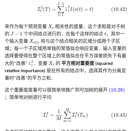
(10.42)
I
ℓ
2
(
T
)
=
∑
t
=
1
J
−
1
ι
^
t
2
I
(
v
(
t
)
=
ℓ
)
−
1
J
∑
2
2
^
(
)
=
(
(
)
=
ℓ
)
(10.42)
I
T
ι
I
v
t
ℓ
t
=
1
t
X
ℓ
来作为每个预测变量
X
相关性的度量．这个求和是对于树
ℓ
J
−
1
t
−
1
的
J
个中间结点进行的．在每个这样的结点
t
，其中一
X
v
(
t
)
个输入变量
X
将与这个结点相关的区域分成两个子区
(
)
v
t
域；每一个子区域用单独的常值拟合响应变量．输入变量的
选择要使得在整个区域上的常值拟合在平方误差损失下有最
ι
^
t
2
X
ℓ
2
^
大的“改善”
ι
．变量
X
的
平方相对重要度 (squared
ℓ
t
relative importance)
是在所有的结点中，选择其作为分离变
量时“改善”的平方之和．
(10.28)
(10.28)
这个重要度度量可以很简单地推广到可加树的展开
；简单地对树进行平均
(10.43)
I
ℓ
2
=
1
M
∑
m
=
1
M
I
ℓ
2
(
T
m
)
M
1
∑
2
2
=
(
)
(10.43)
I
I
T
m
ℓ
ℓ
M
=
1
m