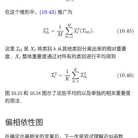
=
1
m
(10.43)
(10.43)
在这个情形中，
推广为
(10.45)
I
ℓ
k
2
=
1
M
∑
m
=
1
M
I
ℓ
2
(
T
k
m
)
.
M
1
∑
2
2
=
(
)
.
(10.45)
I
I
T
k
m
ℓ
ℓ
k
M
=
1
m
I
ℓ
k
X
ℓ
k
I
这里
是
X
将类别
k
从其他类别分离出来的相对重要
ℓ
ℓ
k
X
ℓ
度．
X
整体重要度通过对所有的类别进行平均得到
ℓ
(10.46)
I
ℓ
2
=
1
K
∑
k
=
1
K
I
ℓ
k
2
K
1
∑
2
2
=
(10.46)
I
I
ℓ
ℓ
k
K
=
1
k
图 10.23 和 10.24 图示了这些平均的以及单独的相关重要度
的用法．
偏相依性图
在确定出最相关的变量后，下一步是尝试理解近似函数