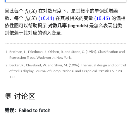
f
(
X
)
(
)
因此每个
f
X
在对数尺度下，是其概率的单调递增函
k
f
(
X
)
(10.44)
(10.45)
(
)
(10.44)
(10.45)
数．每个
f
X
在其最相关的变量
的偏相
k
依性图可以帮助揭示
对数几率 (log-odds)
是怎么表现出类
别依赖于其对应的输入变量．
Breiman, L., Friedman, J., Olshen, R. and Stone, C. (1984). Classification and
Regression Trees, Wadsworth, New York.
Becker, R., Cleveland, W. and Shyu, M. (1996). The visual design and control
of trellis display, Journal of Computational and Graphical Statistics 5: 123–
155.
💬 讨论区