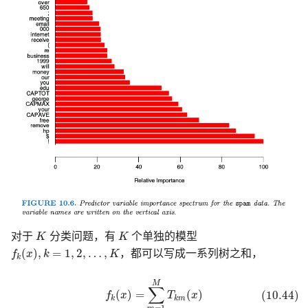
K
K
对于
K
分类问题，有
K
个单独的模型
f
(
x
)
,
k
=
1
,
2
,
…
,
K
(
)
,
=
1
,
2
,
…
,
f
x
k
K
，都可以写成一系列树之和，
k
(10.44)
f
(
x
)
=
∑
m
=
1
M
T
k
m
(
x
)
M
∑
(
)
=
(
)
(10.44)
f
x
T
x
k
k
m