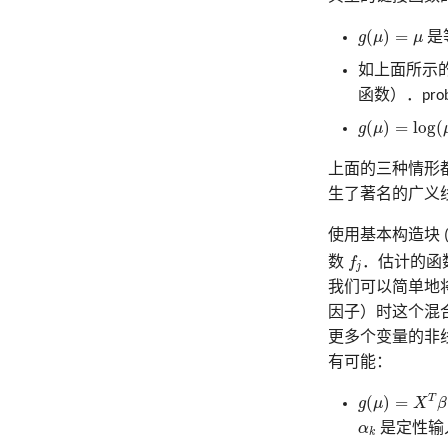
g
(
μ
)
=
μ
(
)
=
g
μ
μ
是
如上面所示
函数）．pr
g
(
μ
)
=
log
(
μ
)
(
)
=
log
(
g
μ
上面的三种情形都
生了著名的广义
使用基本构造块 (bas
f
数
f
．估计的函
j
我们可以简单地
因子）时这个混合是
更多个变量的非
有可能：
g
(
μ
)
=
X
T
β
+
α
k
T
(
)
=
g
μ
X
β
α
k
α
是定性输
k