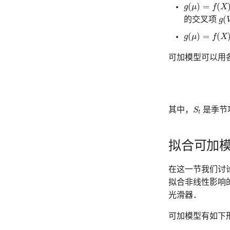
g
(
μ
)
=
f
(
X
)
+
g
k
(
(
)
=
(
g
μ
f
X
g
(
V
(
的交叉项
g
g
(
μ
)
=
f
(
X
)
+
g
(
Z
(
)
=
(
g
μ
f
X
可加模型可以用
S
t
其中，
S
是季节
t
拟合可加
在这一节我们讨论拟
拟合非线性影响
光滑器．
可加模型有如下