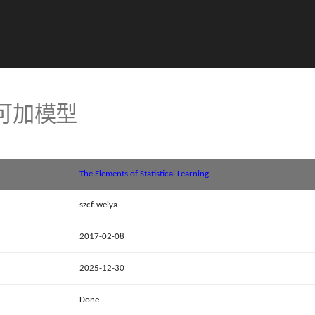
义可加模型
The Elements of Statistical Learning
szcf-weiya
2017-02-08
2025-12-30
Done