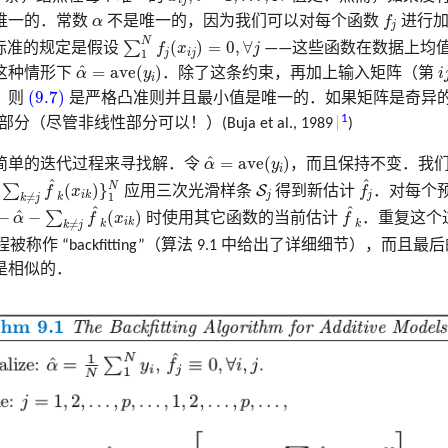
i
j
f
α
唯一的．常数
α
不是唯一的，因为我们可以对每个函数
f
进行加
j
∑
1
N
f
(
x
i
j
)
=
0
,
∀
j
N
∑
(
)
=
0
,
∀
标准的规定是假设
f
x
j
——这些函数在数据上均值
j
i
j
1
α
^
=
a
v
e
(
y
i
)
i
j
^
=
a
v
e
(
)
这种情形下
α
y
．除了这条约束，再加上输入矩阵（第
i
i
(9.7)
(9.7)
，则
是严格凸准则并且最小值是唯一的．如果矩阵是奇异
1
分（尽管非线性部分可以！）(Buja et al., 1989
)
α
^
=
a
v
e
(
y
i
)
^
=
a
v
e
(
)
简单的迭代过程来寻找解．令
α
y
，而且保持不变．我
i
≠
j
f
^
k
(
x
i
k
)
}
1
N
f
^
S
j
^
^
N
∑
(
)
}
S
f
x
应用三次光滑样条
得到新估计
f
．对每个
j
j
i
k
≠
1
k
k
j
α
^
−
∑
k
≠
j
f
^
k
(
x
i
k
)
f
^
k
^
^
^
−
−
∑
(
)
α
f
x
时使用其它函数的当前估计
f
．重复这个
i
k
≠
k
k
k
j
称作 “backfitting”（算法 9.1 中给出了详细细节），而且
是相似的．