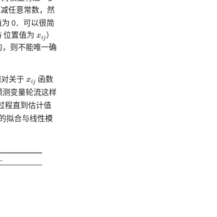
减任意常数，然
为 0．可以很简
x
i
j
j
位置值为
x
）
i
j
的，则不能唯一确
x
i
j
们对关于
x
函数
i
j
预测变量轮流这样
过程直到估计值
最后的拟合与线性模