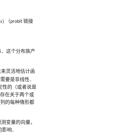
)
μ
（probit 链接
布．这个分布族产
r) 的算法来灵活地估计函
需要是非线性．
定性的（或者说是
可以存在关于两个或
列的每种情形都
预测变量的向量，
的影响．