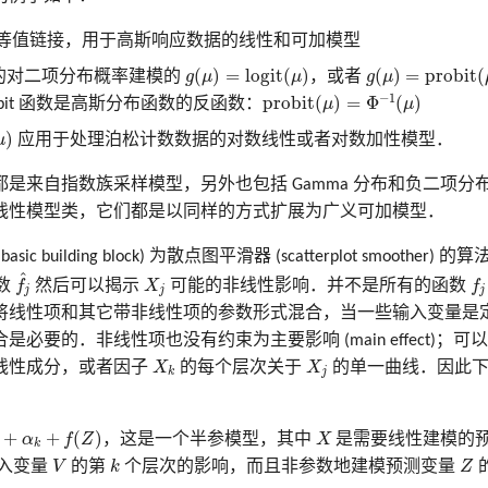
等值链接，用于高斯响应数据的线性和可加模型
g
(
μ
)
=
l
o
g
i
t
(
μ
)
g
(
μ
)
=
p
r
o
b
i
t
(
μ
)
(
)
=
l
o
g
i
t
(
)
(
)
=
p
r
o
b
i
t
(
的对二项分布概率建模的
g
μ
μ
，或者
g
μ
p
r
o
b
i
t
(
μ
)
=
Φ
−
1
(
μ
)
−
1
p
r
o
b
i
t
(
)
=
Φ
(
)
obit 函数是高斯分布函数的反函数：
μ
μ
)
μ
应用于处理泊松计数数据的对数线性或者对数加性模型．
是来自指数族采样模型，另外也包括 Gamma 分布和负二项分
线性模型类，它们都是以同样的方式扩展为广义可加模型．
ic building block) 为散点图平滑器 (scatterplot smoothe
f
^
X
j
f
^
数
f
然后可以揭示
X
可能的非线性影响．并不是所有的函数
f
j
j
j
将线性项和其它带非线性项的参数形式混合，当一些输入变量是
必要的．非线性项也没有约束为主要影响 (main effect)；
X
k
X
j
线性成分，或者因子
X
的每个层次关于
X
的单一曲线．因此下
j
k
+
f
(
Z
)
X
+
+
(
)
α
f
Z
，这是一个半参模型，其中
X
是需要线性建模的
k
V
k
Z
入变量
V
的第
k
个层次的影响，而且非参数地建模预测变量
Z