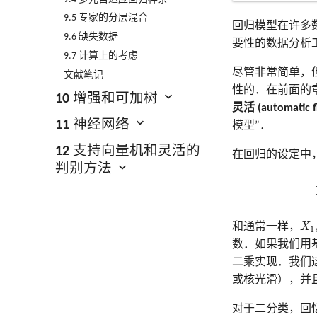
9.5 专家的分层混合
回归模型在许多
9.6 缺失数据
要性的数据分析
9.7 计算上的考虑
尽管非常简单，
文献笔记
性的．在前面的
10 增强和可加树
灵活 (automatic fl
11 神经网络
模型”．
12 支持向量机和灵活的
在回归的设定中
判别方法
X
1
,
和通常一样，
X
1
数．如果我们用
二乘实现．我们
或核光滑），并
对于二分类，回