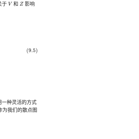
V
Z
关于
V
和
Z
影响
(9.5)
是用一种灵活的方式
作为我们的散点图