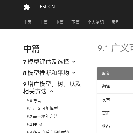
ESL CN
主页
上篇
中篇
下篇
个人笔记
索引
9.1 广
中篇
7 模型评估及选择
8 模型推断和平均
原文
9 增广模型，树，以及
翻译
相关方法
发布
9.0 导言
9.1 广义可加模型
更新
9.2 基于树的方法
9.3 PRIM
状态
9.4 多元自适应回归样条