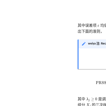
ε
其中误差项
ε
均
出下面的准则，
weiya 注: Reca
(
P
R
S
λ
j
≥
0
≥
0
其中
λ
是调
j
X
j
组分
X
的三次