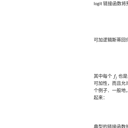
logit 链接
可加逻辑斯蒂回
f
其中每个
f
也是
j
可加性，而且允
个例子．一般地
起来：
典型的链接函数