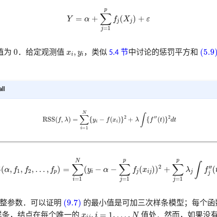
(9.6)
Y
=
α
+
∑
j
=
1
p
f
(
X
j
)
+
ε
p
∑
=
+
(
)
+
Y
α
f
X
ε
j
j
=
1
j
(5.9)
0
x
i
,
y
i
0
,
(5.9
值为
．给定观测值
x
y
，类似
5.4 节
中讨论的惩罚平方和
i
i
ll
(5.9)
R
S
S
(
f
,
λ
)
=
∑
i
=
1
N
{
y
i
−
f
(
x
i
)
}
2
+
λ
∫
{
f
″
(
t
)
}
2
d
t
N
∑
∫
2
′′
2
R
S
S
(
,
)
=
{
−
(
)
}
+
{
(
)
}
f
λ
y
f
x
λ
f
t
d
t
i
i
=
1
i
9.7)
P
R
S
S
(
α
,
f
1
,
f
2
,
…
,
f
p
)
=
∑
i
=
1
N
(
y
i
−
α
−
∑
j
=
1
p
f
(
x
i
j
)
)
2
+
∑
j
=
1
p
λ
j
∫
f
″
(
t
j
)
2
d
p
p
N
∫
∑
∑
∑
2
′′
S
(
,
,
,
…
,
)
=
(
−
−
(
)
)
+
(
α
f
f
f
y
α
f
x
λ
f
1
2
p
i
j
i
j
j
j
=
1
=
1
=
1
j
j
i
(9.7)
(9.7)
整参数．可以证明
的最小值是可加三次样条模型；每个函
x
i
j
,
i
=
1
,
…
,
N
,
=
1
,
…
,
样条，结点在每个唯一的
x
i
N
值处．然而，如果没