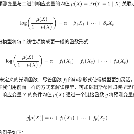
μ
(
X
)
=
Pr
(
Y
=
1
∣
X
)
(
)
=
Pr
(
=
1
∣
)
函数将预测变量与二进制响应变量的均值
μ
X
Y
X
关联
(9.2)
log
(
μ
(
X
)
1
−
μ
(
X
)
)
=
α
+
β
1
X
1
+
⋯
+
β
p
X
p
(
)
μ
X
(
)
log
=
+
+
⋯
+
α
β
X
β
X
1
1
p
p
1
−
(
)
μ
X
归模型将每个线性项换成更一般的函数形式
(9.3)
log
(
μ
(
X
)
1
−
μ
(
X
)
)
=
α
+
f
1
(
X
1
)
+
f
2
(
X
2
)
+
⋯
+
f
p
(
X
p
)
(
)
μ
X
(
)
log
=
+
(
)
+
(
)
+
⋯
+
(
)
α
f
X
f
X
f
X
1
1
2
2
p
p
1
−
(
)
μ
X
f
未定义的光滑函数．尽管函数
f
的非参形式使得模型更加灵活
j
许我们用前面一样的方式来解读模型．可加逻辑斯蒂回归模型是
μ
(
X
)
Y
g
(
)
，响应变量
Y
的条件均值
μ
X
通过一个链接函数
g
将预测变量
(9.4)
g
[
μ
(
X
)
]
=
α
+
f
1
(
X
1
)
+
⋯
+
f
p
(
X
p
)
[
(
)
]
=
+
(
)
+
⋯
+
(
)
g
μ
X
α
f
X
f
X
1
1
p
p
的例子如下：