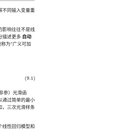
解不同输入变量重
的影响往往不是线
分描述更多
自动
称为“广义可加
.
(9.1)
非参）光滑函
以通过简单的最小
如，三次光滑样条
个线性回归模型和