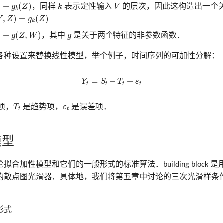
Z
)
k
V
)
+
(
)
g
Z
，同样
k
表示定性输入
V
的层次，因此这构造出一个
k
,
Z
)
=
g
k
(
Z
)
,
)
=
(
)
V
Z
g
Z
k
,
W
)
g
)
+
(
,
)
g
Z
W
，其中
g
是关于两个特征的非参数函数．
各种设置来替换线性模型，举个例子，时间序列的可加性分解：
(9.5)
Y
t
=
S
t
+
T
t
+
ε
t
=
+
+
Y
S
T
ε
t
t
t
t
T
t
ε
t
项，
T
是趋势项，
ε
是误差项．
t
t
模型
合加性模型和它们的一般形式的标准算法．building block 
的散点图光滑器．具体地，我们将第五章中讨论的三次光滑样条
形式