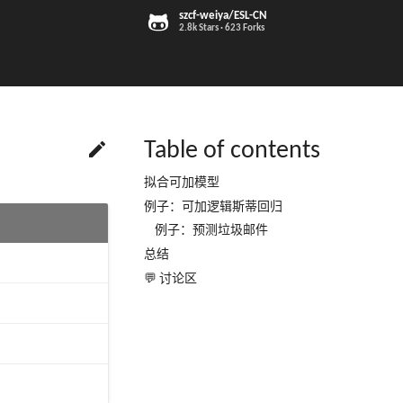
szcf-weiya/ESL-CN
2.8k Stars
623 Forks

Table of contents
拟合可加模型
例子：可加逻辑斯蒂回归
例子：预测垃圾邮件
总结
💬 讨论区