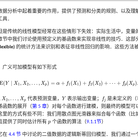
数据分析中起着重要的作用，提供了预测和分类的规则、以及理
工具．
但是传统的线性模型经常在这些情形下失效：实际生活中，变量
章节中我们讨论使用预定义的基函数来实现非线性的技巧．这部
exible)
的统计方法来识别和表征非线性回归的影响．这些方法被
，广义可加模型有如下形式
(9.1)
E
(
Y
∣
X
1
,
X
2
,
…
,
X
p
)
=
α
+
f
1
(
X
1
)
+
f
2
(
X
2
)
+
⋯
+
f
p
(
X
p
)
.
E
(
∣
,
,
…
,
)
=
+
(
)
+
(
)
+
⋯
+
(
)
Y
X
X
X
α
f
X
f
X
f
X
1
2
1
1
2
2
p
p
p
X
2
,
…
,
X
p
Y
f
,
,
…
,
X
X
代表预测变量，
Y
表示输出变量；
f
是未定义的（
2
p
j
基函数的展开（
第 5 章
）对每个函数进行建模，则最终的模型可
这里的方式有些不同：我们用散点图光滑器来拟合每个函数（比
p
且提供了同时估计所有
p
个函数的算法（
9.1.1节
）
忆在
4.4 节
中讨论的二值数据的逻辑斯蒂回归模型．我们通过一