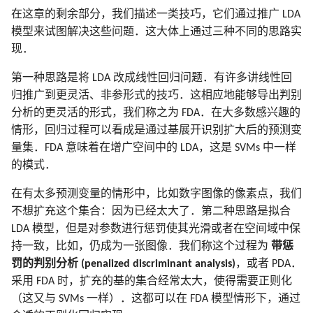
在这章的剩余部分，我们描述一类技巧，它们通过推广 LDA
模型来试图解决这些问题．这大体上通过三种不同的思路实
现．
第一种思路是将 LDA 改成线性回归问题．有许多讲线性回
归推广到更灵活、非参形式的技巧．这相应地能够导出判别
分析的更灵活的形式，我们称之为 FDA．在大多数感兴趣的
情形，回归过程可以看成是通过基展开识别扩大后的预测变
量集．FDA 意味着在增广空间中的 LDA，这是 SVMs 中一样
的模式．
在有太多预测变量的情形中，比如数字图像的像素点，我们
不想扩充这个集合：因为已经太大了．第二种思路是拟合
LDA 模型，但是对参数进行惩罚使其光滑或者在空间域中保
持一致，比如，仍成为一张图像．我们称这个过程为
带惩
罚的判别分析 (penalized discriminant analysis)
，或者 PDA．
采用 FDA 时，扩充的基的集合经常太大，使得需要正则化
（这又与 SVMs 一样）．这都可以在 FDA 模型情形下，通过