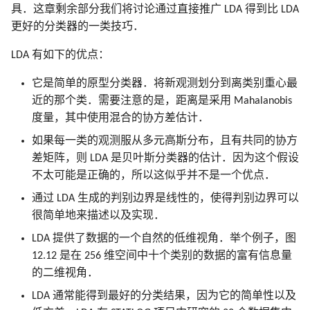
8.7 袋装法
2.7 结构化的回归模型
3.7 多重输出的收缩和选择
6.6 核密度估计和分类
寻踪
18.7 特征评估和多重检验
18 高维问题
具．这章剩余部分我们将讨论通过直接推广 LDA 得到比 LDA
B 样条在 R, Python, Cpp 中
7.8 最小描述长度
9.7 计算上的考虑
10.8 垃圾邮件的例子
文献笔记
5.8 正则化和再生核希尔伯
模拟 Fig. 13.5
更好的分类器的一类技巧．
实现
8.8 模型平均和堆栈
2.8 限制性估计的种类
3.8 Lasso 和相关路径算法
空间理论
6.7 径向基函数和核
14.8 多维缩放
文献笔记
充
7.9 VC 维
文献笔记
10.9 Boosting 树
LDA 有如下的优点：
模拟 Fig. 14.42
8.9 随机搜索
2.9 模型选择和偏差-方差
5.9 小波光滑
6.8 混合模型的密度估计和
14.9 非线性降维和局部多
它是简单的原型分类器．将新观测划分到离类别重心最
衡
3.9 计算上的考虑
类
放
7.10 交叉验证
10.10 基于梯度提升的数值优
模拟 Eq. 10.2
近的那个类．需要注意的是，距离是采用 Mahalanobis
文献笔记
化
文献笔记
度量，其中使用混合的协方差估计．
文献笔记
文献笔记
6.9 计算上的考虑
14.10 谷歌的 PageRank 算
7.11 自助法
模拟 Tab. 12.2
10.11 大小合适的 boosting 树
附录-B 样条的计算
如果每一类的观测服从多元高斯分布，且有共同的协方
文献笔记
文献笔记
7.12 条件测试误差或期望测试
模拟 Fig. 9.7
差矩阵，则 LDA 是贝叶斯分类器的估计．因为这个假设
误差
10.12 正则化
不太可能是正确的，所以这似乎并不是一个优点．
算法 Alg. 17.1
通过 LDA 生成的判别边界是线性的，使得判别边界可以
文献笔记
10.13 解释性
很简单地来描述以及实现．
LDA 提供了数据的一个自然的低维视角．举个例子，图
10.14 例子
12.12 是在 256 维空间中十个类别的数据的富有信息量
的二维视角．
文献笔记
LDA 通常能得到最好的分类结果，因为它的简单性以及