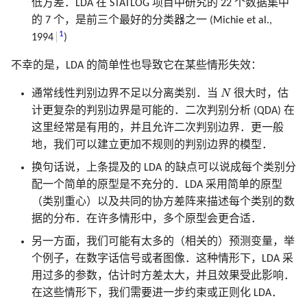
低方差．LDA 在 STATLOG 项目中研究的 22 个数据集中
的 7 个，是前三个最好的分类器之一 (Michie et al.,
1
1994
)
不幸的是，LDA 的简单性也导致它在某些情形失效：
N
通常线性判别边界不足以分离类别．当
N
很大时，估
计更复杂的判别边界是可能的．二次判别分析 (QDA) 在
这里经常是有用的，并且允许二次判别边界．更一般
地，我们可以建立更加不规则的判别边界的模型．
换句话说，上条提及的 LDA 的缺点可以说成每个类别分
配一个简单的原型是不充分的．LDA 采用简单的原型
（类别重心）以及共同的协方差阵来描述每个类别的数
据的分布．在许多情形中，多个原型会更合适．
另一方面，我们可能有太多的（相关的）预测变量，举
个例子，在数字话信号或者图像．这种情形下，LDA 采
用过多的参数，估计时方差太大，并且效果受此影响．
在这些情形下，我们需要进一步约束或正则化 LDA．