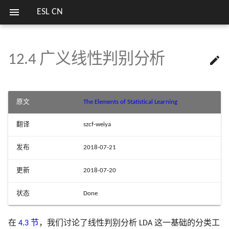
ESL CN
12.4 广义线性判别分析

欢迎
7.1 导言
8.1 导言
9.0 导言
10.1 Boosting 方法
11.1 导言
关键词
第二版序言
1.1 导言
2.1 导言
3.1 导言
4.1 导言
5.1 导言
6.0 导言
13.1 导言
14.1 导言
15.1 导言
16.1 导言
17.1 导言
18.1 当 p 大于 N
列表
模拟 Fig. 3.18
估计高斯混合模型参数的
1 简介
13 原型方法和最
笔记列表
方式
近邻
7.2 偏差，方差和模型复杂度
8.2 自助法和最大似然法
9.1 广义可加模型
10.2 Boosting 拟合可加模型
11.2 投影寻踪回归
第一版序言
2.2 变量类型和术语
3.2 线性回归模型和最小二
4.2 指示矩阵的线性回归
5.2 分段多项式和样条
6.1 一维核光滑器
13.2 原型方法
14.2 关联规则
15.2 随机森林的定义
16.2 增强和正则路径
17.2 马尔科夫图及其性质
18.2 对角线性判别分析和
模拟 Fig. 4.3
序言
2 监督学习概要
实验重现
原文
The Elements of Statistical Learning
法
收缩重心
SVM 处理线性和非线性类
14 非监督学习
界
7.3 偏差-方差分解
8.3 贝叶斯方法
9.2 基于树的方法
10.3 向前逐步加性建模
11.3 神经网络
2.3 两种预测的简单方法
4.3 线性判别分析
5.3 滤波和特征提取
6.2 选择核的宽度
13.3 k 最近邻分类器
14.3 聚类分析
15.3 随机森林的细节
16.3 学习集成
17.3 连续变量的无向图模
模拟 Fig. 4.5
翻译
szcf-weiya
3 回归的线性方法
比较总结
3.3 子集的选择
18.3 二次正则的线性分类
I
R
p
p
I
R
损失函数的梯度总结及 Juli
7.4 测试误差率的乐观偏差
8.4 自助法和贝叶斯推断之间
9.3 PRIM
10.4 指数损失和 AdaBoost
11.4 拟合神经网络
2.4 统计判别理论
4.4 逻辑斯蒂回归
5.4 光滑样条
6.3
13.4 自适应的最近邻方法
14.4 自组织图
15.4 随机森林的分析
文献笔记
17.4 离散变量的无向图模
模拟 Fig. 5.9
中的局部回归
15 随机森林
发布
2018-07-21
实现
的关系
3.4 收缩的方法
18.4 一次正则的线性分类
4 分类的线性方法
I
R
p
p
I
R
7.5 样本内预测误差的估计
9.4 多元自适应回归样条
10.5 为什么是指数损失
11.5 训练神经网络的一些问题
2.5 高维问题的局部方法
4.5 分离超平面
5.5 光滑参数的自动选择
6.4
13.5 计算上的考虑
14.5 主成分、主曲线与主
文献笔记
文献笔记
模拟 Fig. 7.3
中的结构化局部回
更新
2018-07-20
16 集成学习
R 语言中的多种决策树算
8.5 EM 算法
3.5 运用派生输入方向的方
型
18.5 当特征不可用时的分
5 基展开和正规化
现
状态
Done
7.6 参数的有效个数
9.5 专家的分层混合
10.6 损失函数和鲁棒性
11.6 模拟数据的例子
2.6 统计模型，监督学习和
文献笔记
5.6 非参逻辑斯蒂回归
文献笔记
14.6 非负矩阵分解
模拟 Fig. 7.7
17 无向图模型
8.6 从后验分布采样的 MCMC
数逼近
3.6 选择和收缩方法的比较
6.5 局部似然和其他模型
18.6 有监督的主成分
6 核光滑方法
R 语言处理缺失数据
7.7 贝叶斯方法和 BIC
9.6 缺失数据
10.7 数据挖掘的现货方法
11.7 邮编数字的例子
5.7 多维样条
14.7 独立成分分析和探索
模拟 Fig. 7.9
在
4.3 节
，我们讨论了线性判别分析 LDA 这一基础的分类工