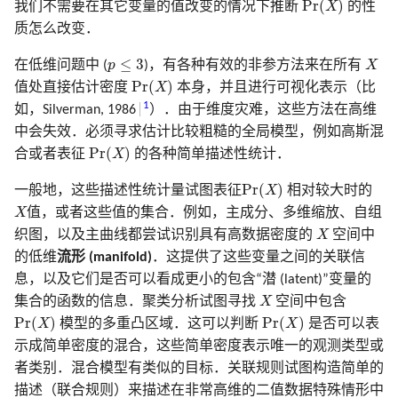
Pr
(
)
我们不需要在其它变量的值改变的情况下推断
X
的性
质怎么改变．
X
p
≤
3
≤
3
在低维问题中 (
p
)，有各种有效的非参方法来在所有
X
Pr
(
X
)
Pr
(
)
值处直接估计密度
X
本身，并且进行可视化表示（比
1
如，Silverman, 1986
）．由于维度灾难，这些方法在高维
中会失效．必须寻求估计比较粗糙的全局模型，例如高斯混
Pr
(
X
)
Pr
(
)
合或者表征
X
的各种简单描述性统计．
Pr
(
X
)
Pr
(
)
一般地，这些描述性统计量试图表征
X
相对较大时的
X
X
值，或者这些值的集合．例如，主成分、多维缩放、自组
X
织图，以及主曲线都尝试识别具有高数据密度的
X
空间中
的低维
流形 (manifold)
．这提供了这些变量之间的关联信
息，以及它们是否可以看成更小的包含“潜 (latent)”变量的
X
集合的函数的信息．聚类分析试图寻找
X
空间中包含
Pr
(
X
)
Pr
(
X
)
Pr
(
)
Pr
(
)
X
模型的多重凸区域．这可以判断
X
是否可以表
示成简单密度的混合，这些简单密度表示唯一的观测类型或
者类别．混合模型有类似的目标．关联规则试图构造简单的
描述（联合规则）来描述在非常高维的二值数据特殊情形中