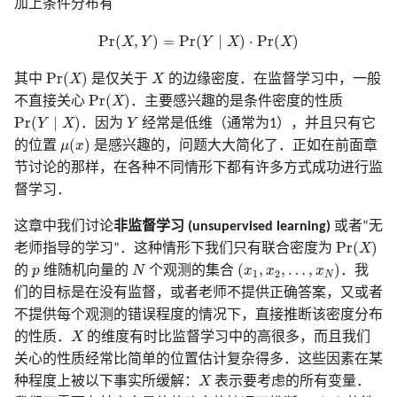
加上条件分布有
Pr
(
X
,
Y
)
=
Pr
(
Y
∣
X
)
⋅
Pr
(
X
)
Pr
(
,
)
=
Pr
(
∣
)
⋅
Pr
(
)
X
Y
Y
X
X
Pr
(
X
)
X
Pr
(
)
其中
X
是仅关于
X
的边缘密度．在监督学习中，一般
Pr
(
X
)
Pr
(
)
不直接关心
X
．主要感兴趣的是条件密度的性质
Pr
(
Y
∣
X
)
Y
Pr
(
∣
)
Y
X
．因为
Y
经常是低维（通常为1），并且只有它
μ
(
x
)
(
)
的位置
μ
x
是感兴趣的，问题大大简化了．正如在前面章
节讨论的那样，在各种不同情形下都有许多方式成功进行监
督学习．
这章中我们讨论
非监督学习 (unsupervised learning)
或者“无
Pr
(
X
)
Pr
(
)
老师指导的学习”．这种情形下我们只有联合密度为
X
(
x
1
,
x
2
,
…
,
x
N
)
N
p
(
,
,
…
,
)
的
p
维随机向量的
N
个观测的集合
x
x
x
．我
1
2
N
们的目标是在没有监督，或者老师不提供正确答案，又或者
不提供每个观测的错误程度的情况下，直接推断该密度分布
X
的性质．
X
的维度有时比监督学习中的高很多，而且我们
关心的性质经常比简单的位置估计复杂得多．这些因素在某
X
种程度上被以下事实所缓解：
X
表示要考虑的所有变量．
Pr
(
X
)