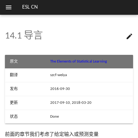
ESL CN
14.1 导言

欢迎
13.1 导言
15.1 导言
16.1 导言
17.1 导言
18.1 当 p 大于 N
关键词
第二版序言
1.1 导言
2.1 导言
3.1 导言
4.1 导言
5.1 导言
6.0 导言
7.1 导言
8.1 导言
9.0 导言
10.1 Boosting 方法
11.1 导言
12.1 导言
列表
模拟 Fig. 3.18
估计高斯混合模型参数的
1 简介
7 模型评估及选择
笔记列表
方式
13.2 原型方法
15.2 随机森林的定义
16.2 增强和正则路径
17.2 马尔科夫图及其性质
18.2 对角线性判别分析和最近
第一版序言
2.2 变量类型和术语
3.2 线性回归模型和最小二
4.2 指示矩阵的线性回归
5.2 分段多项式和样条
6.1 一维核光滑器
7.2 偏差，方差和模型复杂
8.2 自助法和最大似然法
9.1 广义可加模型
10.2 Boosting 拟合可加模型
11.2 投影寻踪回归
12.2 支持向量分类器
模拟 Fig. 4.3
序言
2 监督学习概要
8 模型推断和平均
实验重现
原文
The Elements of Statistical Learning
收缩重心
法
SVM 处理线性和非线性类
界
13.3 k 最近邻分类器
15.3 随机森林的细节
16.3 学习集成
17.3 连续变量的无向图模型
2.3 两种预测的简单方法
4.3 线性判别分析
5.3 滤波和特征提取
6.2 选择核的宽度
7.3 偏差-方差分解
8.3 贝叶斯方法
9.2 基于树的方法
10.3 向前逐步加性建模
11.3 神经网络
12.3 支持向量机和核
模拟 Fig. 4.5
翻译
szcf-weiya
3 回归的线性方法
9 增广模型，树，
比较总结
18.3 二次正则的线性分类器
3.3 子集的选择
I
R
p
p
I
R
损失函数的梯度总结及 Juli
13.4 自适应的最近邻方法
15.4 随机森林的分析
文献笔记
17.4 离散变量的无向图模型
2.4 统计判别理论
4.4 逻辑斯蒂回归
5.4 光滑样条
6.3
7.4 测试误差率的乐观偏差
8.4 自助法和贝叶斯推断之
9.3 PRIM
10.4 指数损失和 AdaBoost
11.4 拟合神经网络
12.4 广义线性判别分析
模拟 Fig. 5.9
中的局部回归
以及相关方法
发布
2016-09-30
实现
18.4 一次正则的线性分类器
3.4 收缩的方法
的关系
4 分类的线性方法
I
R
p
p
I
R
13.5 计算上的考虑
文献笔记
文献笔记
2.5 高维问题的局部方法
4.5 分离超平面
5.5 光滑参数的自动选择
6.4
7.5 样本内预测误差的估计
9.4 多元自适应回归样条
10.5 为什么是指数损失
11.5 训练神经网络的一些
12.5 灵活判别分析
模拟 Fig. 7.3
中的结构化局部回
更新
2017-09-10, 2018-03-20
10 增强和可加树
R 语言中的多种决策树算
18.5 当特征不可用时的分类
3.5 运用派生输入方向的方
型
8.5 EM 算法
5 基展开和正规化
现
状态
Done
文献笔记
2.6 统计模型，监督学习和
文献笔记
5.6 非参逻辑斯蒂回归
7.6 参数的有效个数
9.5 专家的分层混合
10.6 损失函数和鲁棒性
11.6 模拟数据的例子
12.6 惩罚判别分析
模拟 Fig. 7.7
11 神经网络
18.6 有监督的主成分
数逼近
3.6 选择和收缩方法的比较
6.5 局部似然和其他模型
8.6 从后验分布采样的 MC
6 核光滑方法
R 语言处理缺失数据
5.7 多维样条
7.7 贝叶斯方法和 BIC
9.6 缺失数据
10.7 数据挖掘的现货方法
11.7 邮编数字的例子
12.7 混合判别分析
模拟 Fig. 7.9
前面的章节我们考虑了给定输入或预测变量