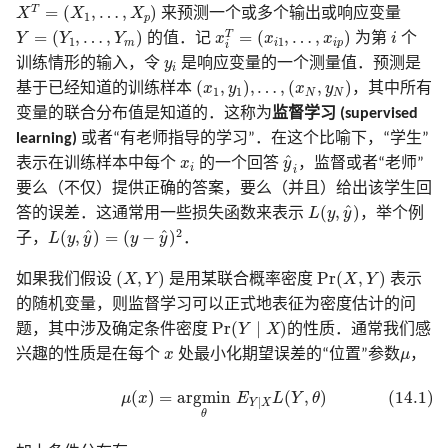
X
T
=
(
X
1
,
…
,
X
p
)
18.7 特征评估和多重检验问题
2.7 结构化的回归模型
3.7 多重输出的收缩和选择
6.6 核密度估计和分类
8.7 袋装法
T
=
(
,
…
,
)
12 支持向量机和
X
X
X
来预测一个或多个输出或响应变量
1
p
x
i
T
=
(
x
i
1
,
…
,
x
i
p
)
Y
=
(
Y
1
,
…
,
Y
m
)
B 样条在 R, Python, Cpp 中
i
5.8 正则化和再生核希尔伯
7.8 最小描述长度
9.7 计算上的考虑
10.8 垃圾邮件的例子
文献笔记
计算上的考虑
模拟 Fig. 13.5
T
=
(
,
…
,
)
=
(
,
…
,
)
Y
Y
Y
的值．记
x
x
x
为第
i
个
1
1
m
i
i
p
灵活的判别方法
i
实现
文献笔记
2.8 限制性估计的种类
3.8 Lasso 和相关路径算法
空间理论
6.7 径向基函数和核
8.8 模型平均和堆栈
y
i
训练情形的输入，令
y
是响应变量的一个测量值．预测是
i
(
x
1
,
y
1
)
,
…
,
(
x
N
,
y
N
)
充
7.9 VC 维
文献笔记
10.9 Boosting 树
文献笔记
模拟 Fig. 14.42
(
,
)
,
…
,
(
,
)
基于已经知道的训练样本
x
y
x
y
，其中所有
1
1
N
N
2.9 模型选择和偏差-方差
5.9 小波光滑
6.8 混合模型的密度估计和
8.9 随机搜索
变量的联合分布值是知道的．这称为
监督学习 (supervised
衡
3.9 计算上的考虑
类
7.10 交叉验证
10.10 基于梯度提升的数值
模拟 Eq. 10.2
learning)
或者“有老师指导的学习”．在这个比喻下，“学生”
文献笔记
文献笔记
化
y
^
i
x
i
^
表示在训练样本中每个
x
的一个回答
y
，监督或者“老师”
i
i
文献笔记
文献笔记
6.9 计算上的考虑
7.11 自助法
模拟 Tab. 12.2
要么（不仅）提供正确的答案，要么（并且）给出该学生回
附录-B 样条的计算
10.11 大小合适的 boosting 
L
(
y
,
y
^
)
^
(
,
)
答的误差．这通常用一些损失函数来表示
L
y
y
，举个例
文献笔记
7.12 条件测试误差或期望
模拟 Fig. 9.7
L
(
y
,
y
^
)
=
(
y
−
y
^
)
2
2
^
^
(
,
)
=
(
−
)
子，
L
y
y
y
y
．
误差
10.12 正则化
(
X
,
Y
)
Pr
(
X
,
Y
)
算法 Alg. 17.1
(
,
)
Pr
(
,
)
如果我们假设
X
Y
是用某联合概率密度
X
Y
表示
文献笔记
10.13 解释性
的随机变量，则监督学习可以正式地表征为密度估计的问
Pr
(
Y
∣
X
)
Pr
(
∣
)
题，其中涉及确定条件密度
Y
X
的性质．通常我们感
10.14 例子
x
μ
兴趣的性质是在每个
x
处最小化期望误差的“位置”参数
μ
，
(14.1)
μ
(
x
)
=
a
r
g
m
i
n
θ
E
Y
∣
X
L
(
Y
,
θ
)
(
)
=
a
r
g
m
i
n
(
,
)
(14.1)
文献笔记
μ
x
E
L
Y
θ
∣
Y
X
θ