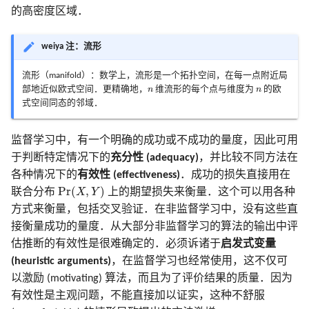
的高密度区域．
weiya 注：流形
流形（manifold）：数学上，流形是一个拓扑空间，在每一点附近局
n
n
部地近似欧式空间．更精确地，
n
维流形的每个点与维度为
n
的欧
式空间同态的邻域．
监督学习中，有一个明确的成功或不成功的量度，因此可用
于判断特定情况下的
充分性 (adequacy)
，并比较不同方法在
各种情况下的
有效性 (effectiveness)
．成功的损失直接用在
Pr
(
X
,
Y
)
Pr
(
,
)
联合分布
X
Y
上的期望损失来衡量．这个可以用各种
方式来衡量，包括交叉验证．在非监督学习中，没有这些直
接衡量成功的量度．从大部分非监督学习的算法的输出中评
估推断的有效性是很难确定的．必须诉诸于
启发式变量
(heuristic arguments)
，在监督学习也经常使用，这不仅可
以激励 (motivating) 算法，而且为了评价结果的质量．因为
有效性是主观问题，不能直接加以证实，这种不舒服