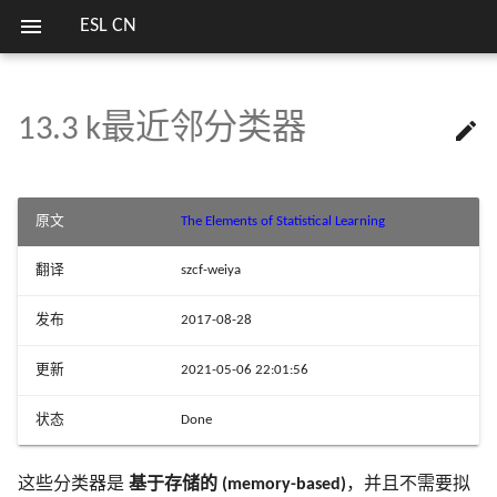
ESL CN
13.3 k最近邻分类器

欢迎
例子： 比较研究
14.1 导言
15.1 导言
16.1 导言
17.1 导言
18.1 当 p 大于 N
关键词
第二版序言
1.1 导言
2.1 导言
3.1 导言
4.1 导言
5.1 导言
6.0 导言
7.1 导言
8.1 导言
9.0 导言
10.1 Boosting 方法
11.1 导言
12.1 导言
列表
模拟 Fig. 3.18
估计高斯混合模型参数的
1 简介
7 模型评估及选择
笔记列表
方式
例子： k-最近邻和图像分类
14.2 关联规则
15.2 随机森林的定义
16.2 增强和正则路径
17.2 马尔科夫图及其性质
18.2 对角线性判别分析和最近
第一版序言
2.2 变量类型和术语
3.2 线性回归模型和最小二
4.2 指示矩阵的线性回归
5.2 分段多项式和样条
6.1 一维核光滑器
7.2 偏差，方差和模型复杂
8.2 自助法和最大似然法
9.1 广义可加模型
10.2 Boosting 拟合可加模型
11.2 投影寻踪回归
12.2 支持向量分类器
模拟 Fig. 4.3
序言
2 监督学习概要
8 模型推断和平均
实验重现
原文
The Elements of Statistical Learning
收缩重心
法
SVM 处理线性和非线性类
界
不变量和切线距离
14.3 聚类分析
15.3 随机森林的细节
16.3 学习集成
17.3 连续变量的无向图模型
2.3 两种预测的简单方法
4.3 线性判别分析
5.3 滤波和特征提取
6.2 选择核的宽度
7.3 偏差-方差分解
8.3 贝叶斯方法
9.2 基于树的方法
10.3 向前逐步加性建模
11.3 神经网络
12.3 支持向量机和核
模拟 Fig. 4.5
翻译
szcf-weiya
3 回归的线性方法
9 增广模型，树，
比较总结
18.3 二次正则的线性分类器
3.3 子集的选择
I
R
p
p
I
R
损失函数的梯度总结及 Juli
💬 讨论区
14.4 自组织图
15.4 随机森林的分析
文献笔记
17.4 离散变量的无向图模型
2.4 统计判别理论
4.4 逻辑斯蒂回归
5.4 光滑样条
6.3
7.4 测试误差率的乐观偏差
8.4 自助法和贝叶斯推断之
9.3 PRIM
10.4 指数损失和 AdaBoost
11.4 拟合神经网络
12.4 广义线性判别分析
模拟 Fig. 5.9
中的局部回归
以及相关方法
发布
2017-08-28
实现
18.4 一次正则的线性分类器
3.4 收缩的方法
的关系
4 分类的线性方法
I
R
p
p
I
R
14.5 主成分、主曲线与主曲面
文献笔记
文献笔记
2.5 高维问题的局部方法
4.5 分离超平面
5.5 光滑参数的自动选择
6.4
7.5 样本内预测误差的估计
9.4 多元自适应回归样条
10.5 为什么是指数损失
11.5 训练神经网络的一些
12.5 灵活判别分析
模拟 Fig. 7.3
中的结构化局部回
更新
2021-05-06 22:01:56
10 增强和可加树
R 语言中的多种决策树算
18.5 当特征不可用时的分类
3.5 运用派生输入方向的方
型
8.5 EM 算法
5 基展开和正规化
现
状态
Done
14.6 非负矩阵分解
2.6 统计模型，监督学习和
文献笔记
5.6 非参逻辑斯蒂回归
7.6 参数的有效个数
9.5 专家的分层混合
10.6 损失函数和鲁棒性
11.6 模拟数据的例子
12.6 惩罚判别分析
模拟 Fig. 7.7
11 神经网络
18.6 有监督的主成分
数逼近
3.6 选择和收缩方法的比较
6.5 局部似然和其他模型
8.6 从后验分布采样的 MC
6 核光滑方法
R 语言处理缺失数据
14.7 独立成分分析和探索投影
5.7 多维样条
7.7 贝叶斯方法和 BIC
9.6 缺失数据
10.7 数据挖掘的现货方法
11.7 邮编数字的例子
12.7 混合判别分析
模拟 Fig. 7.9
这些分类器是
基于存储的 (memory-based)
，并且不需要拟