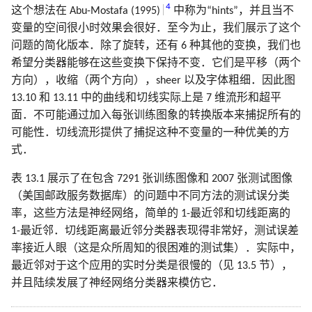
4
这个想法在 Abu-Mostafa (1995)
中称为“hints”，并且当不
变量的空间很小时效果会很好．至今为止，我们展示了这个
问题的简化版本．除了旋转，还有 6 种其他的变换，我们也
希望分类器能够在这些变换下保持不变．它们是平移（两个
方向），收缩（两个方向），sheer 以及字体粗细．因此图
13.10 和 13.11 中的曲线和切线实际上是 7 维流形和超平
面．不可能通过加入每张训练图象的转换版本来捕捉所有的
可能性．切线流形提供了捕捉这种不变量的一种优美的方
式．
表 13.1 展示了在包含 7291 张训练图像和 2007 张测试图像
（美国邮政服务数据库）的问题中不同方法的测试误分类
率，这些方法是神经网络，简单的 1-最近邻和切线距离的
1-最近邻．切线距离最近邻分类器表现得非常好，测试误差
率接近人眼（这是众所周知的很困难的测试集）．实际中，
最近邻对于这个应用的实时分类是很慢的（见 13.5 节），
并且陆续发展了神经网络分类器来模仿它．