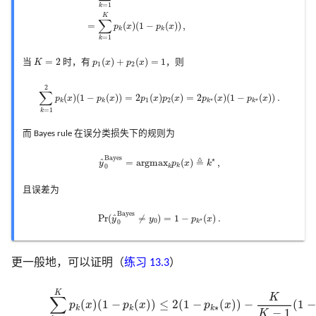
=
1
k
K
∑
=
(
)
(
1
−
(
)
)
,
p
x
p
x
k
k
=
1
k
p
1
(
x
)
+
p
2
(
x
)
=
1
K
=
2
=
2
(
)
+
(
)
=
1
当
K
时，有
p
x
p
x
，则
1
2
∑
k
=
1
2
p
k
(
x
)
(
1
−
p
k
(
x
)
)
=
2
p
1
(
x
)
p
2
(
x
)
=
2
p
k
⋆
(
x
)
(
1
−
p
k
⋆
(
x
)
)
.
2
∑
(
)
(
1
−
(
)
)
=
2
(
)
(
)
=
2
(
)
(
1
−
(
)
)
.
p
x
p
x
p
x
p
x
p
x
p
x
⋆
⋆
1
2
k
k
k
k
=
1
k
而 Bayes rule 在误分类损失下的规则为
y
^
0
B
a
y
e
s
=
argmax
k
p
k
(
x
)
≜
k
⋆
,
B
a
y
e
s
⋆
≜
=
argmax
(
)
,
^
y
p
x
k
k
0
k
且误差为
Pr
(
y
^
0
B
a
y
e
s
≠
y
0
)
=
1
−
p
k
⋆
(
x
)
.
B
a
y
e
s
Pr
(
≠
)
=
1
−
(
)
.
^
y
y
p
x
⋆
0
k
0
更一般地，可以证明（
练习 13.3
）
(13.5)
∑
k
=
1
K
p
k
(
x
)
(
1
−
p
k
(
x
)
)
≤
2
(
1
−
p
k
∗
(
x
)
)
−
K
K
−
1
(
1
−
p
k
K
K
∑
(
)
(
1
−
(
)
)
≤
2
(
1
−
(
)
)
−
(
1
−
p
x
p
x
p
x
∗
k
k
k
−
1
K