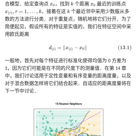
k
寻踪
18.7 特征评估和多重检验问题
2.7 结构化的回归模型
3.7 多重输出的收缩和选择
6.6 核密度估计和分类
8.7 袋装法
x
0
x
0
12 支持向量机和
合模型．给定查询点
x
，找到
k
个距离
x
最近的训练点
0
0
B 样条在 R, Python, Cpp 中
x
(
r
)
,
r
=
1
,
…
,
k
k
5.8 正则化和再生核希尔伯
7.8 最小描述长度
9.7 计算上的考虑
10.8 垃圾邮件的例子
文献笔记
计算上的考虑
模拟 Fig. 13.5
,
=
1
,
…
,
x
r
k
，接着在这
k
个最近邻中采用少数服从多
(
)
灵活的判别方法
r
实现
14.8 多维缩放
文献笔记
2.8 限制性估计的种类
3.8 Lasso 和相关路径算法
空间理论
6.7 径向基函数和核
8.8 模型平均和堆栈
数的方法进行分类．对于重复点，随机地将它们分开．为了
充
7.9 VC 维
文献笔记
10.9 Boosting 树
文献笔记
模拟 Fig. 14.42
简便起见，假设所有的特征是实值的，我们在特征空间中采
14.9 非线性降维和局部多维缩
2.9 模型选择和偏差-方差
5.9 小波光滑
6.8 混合模型的密度估计和
8.9 随机搜索
用欧氏距离
放
衡
3.9 计算上的考虑
类
7.10 交叉验证
10.10 基于梯度提升的数值
模拟 Eq. 10.2
(13.1)
d
(
i
)
=
‖
x
(
i
)
−
x
0
‖
文献笔记
文献笔记
化
=
∥
−
∥
(13.1)
d
x
x
0
(
)
(
)
i
i
14.10 谷歌的 PageRank 算法
文献笔记
文献笔记
6.9 计算上的考虑
7.11 自助法
模拟 Tab. 12.2
一般地，首先对每个特征进行标准化使得均值为 0 方差为
附录-B 样条的计算
10.11 大小合适的 boosting 
文献笔记
1，因为它们可能是在不同的尺度下的测量值．在第 14 章
文献笔记
7.12 条件测试误差或期望
模拟 Fig. 9.7
中，我们讨论适用于定性变量和有序变量的距离度量，以及
误差
10.12 正则化
对于混合数据怎样将它们结合起来．自适应的距离度量将在
算法 Alg. 17.1
文献笔记
10.13 解释性
下一节中讨论．
10.14 例子
文献笔记