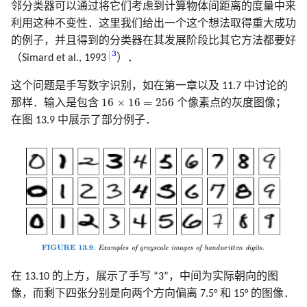
邻分类器可以通过将它们考虑到计算物体间距离的度量中来
利用这种不变性．这里我们给出一个这个想法取得重大成功
的例子，并且得到的分类器在其发展阶段比其它方法都要好
3
（Simard et al., 1993
）．
这个问题是手写数字识别，如在第一章以及 11.7 中讨论的
16
×
16
=
256
16
×
16
=
256
那样．输入是包含
个像素点的灰度图像；
在图 13.9 中展示了部分例子．
在 13.10 的上方，展示了手写 “3”，中间为实际朝向的图
像，而剩下四张分别是向两个方向偏离 7.5° 和 15° 的图像．