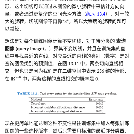
形．这个切线可以通过从图像的微小旋转中来估计方向向
量，或者通过更复杂的空间光滑方法（
练习 13.4
）．对于较
大的旋转，切线图像不再像“3”，所以大程度的旋转问题可
以减轻．
想法是对每个训练图像计算不变切线．对于待分类的
查询
图像 (query image)
，计算其不变切线，并且在训练集的直
线中寻找最近的直线．对应最近的直线的类别（数字）是对
查询图像类别的预测值．在图 13.11 中，两条切向直线相
交，但也只是因为我们是在二维空间中表示 256 维的情形．
I
R
256
256
I
R
在
中，两条这样的直线相交的概率是 0．
现在更简单地能达到这种不变性是往训练集中加入每张训练
图像的一些选择版本，然后只需要用标准的最近邻分类器．