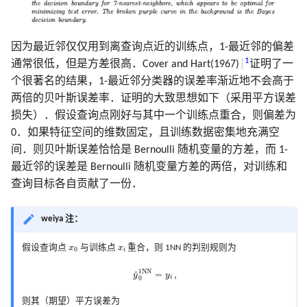
因为最近邻仅仅用到离查询点近的训练点，1-最近邻的偏差
1
通常很低，但是方差很高．Cover and Hart(1967)
证明了一
个很著名的结果，1-最近邻分类器的误差率渐近地不会高于
两倍的贝叶斯误差率．证明的大致思想如下（采用平方误差
损失）．假设查询点刚好与其中一个训练点重合，则偏差为
0．如果特征空间的维数固定，且训练数据密集地充满空
间．则贝叶斯误差恰恰是 Bernoulli 随机变量的方差，而 1-
最近邻的误差是 Bernoulli 随机变量方差的两倍，对训练和
查询目标各自贡献了一份．
weiya 注：
x
0
x
i
假设查询点
x
与训练点
x
重合，则 1NN 的判别规则为
0
i
y
^
0
1
N
N
=
y
i
,
1
N
N
=
,
^
y
y
0
i
则其（期望）平方误差为