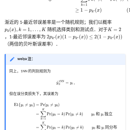
=
1
k
≥
1
−
(
)
(
p
x
∗
k
渐近的 1-最近邻误差率是一个随机规则；我们以概率
p
k
(
x
)
,
k
=
1
,
…
,
K
K
=
2
(
)
,
=
1
,
…
,
=
2
p
x
k
K
随机选择类别和测试点．对于
K
k
2
p
k
∗
(
x
)
(
1
−
p
k
∗
(
x
)
)
≤
2
(
1
−
p
k
∗
(
x
)
)
2
(
)
(
1
−
(
)
)
≤
2
(
1
−
(
)
)
，1-最近邻误差率为
p
x
p
x
p
x
∗
∗
∗
k
k
k
（两倍的贝叶斯误差率）．
weiya 注：
同上，1NN 的判别规则为
y
^
0
1
N
N
=
y
i
,
1
N
N
=
,
^
y
y
0
i
但在误分类损失下，其误差为
E
1
{
y
i
≠
y
0
}
=
Pr
(
y
i
≠
y
0
)
=
∑
k
=
1
K
Pr
(
y
0
=
k
)
Pr
(
y
i
≠
k
)
y
0
和
y
i
独立
=
∑
k
=
1
K
Pr
(
y
0
=
k
)
E
1
{
≠
}
=
Pr
(
≠
)
y
y
y
y
0
0
i
i
K
∑
=
Pr
(
=
)
Pr
(
≠
)
和
独
立
y
k
y
k
y
y
0
0
i
i
=
1
k
K
∑
=
Pr
(
=
)
Pr
(
≠
)
和
同
分
布
y
k
y
k
y
y
0
0
0
i