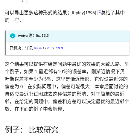
=
1
k
2
可以导出更多这种形式的结果；Ripley(1996)
总结了其中
的一些．
weiya 注：Ex. 13.3
已解决，详见
Issue 129: Ex. 13.3
．
这个结果可以提供在给定问题中最优的效果的大致思路．举
10
%
10
%
个例子，如果 1-最近邻有
的误差率，则渐近情况下贝
5
%
5
%
叶斯误差率至少为
．这里是渐近情形，它假设最近邻的
偏差为 0．在实际问题中，偏差可能很大．本章后面讨论的
自适应最近邻试图减去这种偏差的影响．对于简单的最近
邻，在给定的问题中，偏差和方差可以决定最优的最近邻个
数．在下面的例子中会解释．
例子： 比较研究