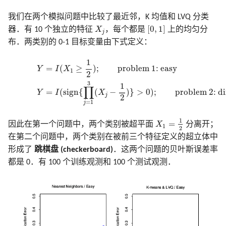
我们在两个模拟问题中比较了最近邻，K 均值和 LVQ 分类
[
0
,
1
]
X
j
[
0
,
1
]
器．有 10 个独立的特征
X
，每个都是
上的均匀分
j
布．两类别的 0-1 目标变量由下式定义：
(13.6)
Y
=
I
(
X
1
≥
1
2
)
;
problem 1: easy
Y
=
I
(
s
i
g
n
{
∏
j
=
1
3
(
X
j
−
1
2
)
}
>
0
)
;
pr
1
=
(
≥
)
;
problem 1: easy
I
X
Y
1
2
3
1
∏
=
(
s
i
g
n
{
(
−
)
}
>
0
)
;
problem 2: di
I
X
Y
j
2
=
1
j
X
1
=
1
2
1
=
因此在第一个问题中，两个类别被超平面
X
分离开；
1
2
在第二个问题中，两个类别在被前三个特征定义的超立体中
形成了
跳棋盘 (checkerboard)
．这两个问题的贝叶斯误差率
都是 0．有 100 个训练观测和 100 个测试观测．