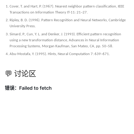
Cover, T. and Hart, P. (1967). Nearest neighbor pattern classification, IEEE
Transactions on Information Theory IT-11: 21–27.
Ripley, B. D. (1996). Pattern Recognition and Neural Networks, Cambridge
University Press.
Simard, P., Cun, Y. L. and Denker, J. (1993). Efficient pattern recognition
using a new transformation distance, Advances in Neural Information
Processing Systems, Morgan Kaufman, San Mateo, CA, pp. 50–58.
Abu-Mostafa, Y. (1995). Hints, Neural Computation 7: 639–671.
💬 讨论区