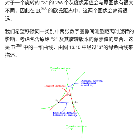
对于一个旋转的 “3” 的 256 个灰度像素值会与原图像有很大
I
R
256
256
I
R
不同，因此在
的欧氏距离中，这两个图像会离得很
远．
我们希望移除同一类别中两张数字图像间测量距离时旋转的
影响．考虑包含原始 “3” 及其旋转版本的像素值的集合．这
I
R
256
256
I
R
是
中的一维曲线，由图 13.10 中经过“3”的绿色曲线来
描述．