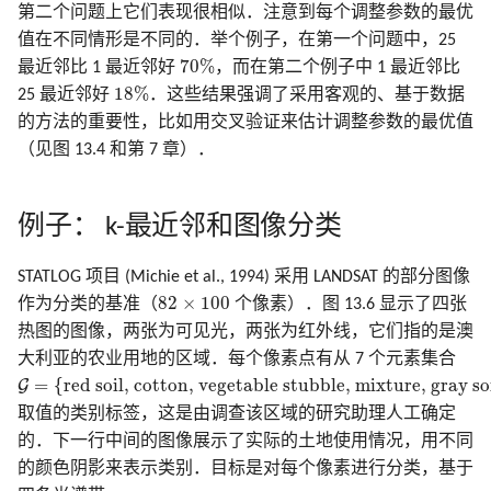
第二个问题上它们表现很相似．注意到每个调整参数的最优
值在不同情形是不同的．举个例子，在第一个问题中，25
70
%
70
%
最近邻比 1 最近邻好
，而在第二个例子中 1 最近邻比
18
%
18
%
25 最近邻好
．这些结果强调了采用客观的、基于数据
的方法的重要性，比如用交叉验证来估计调整参数的最优值
（见图 13.4 和第 7 章）．
例子： k-最近邻和图像分类
STATLOG 项目 (Michie et al., 1994) 采用 LANDSAT 的部分图像
82
×
100
82
×
100
作为分类的基准（
个像素）．图 13.6 显示了四张
热图的图像，两张为可见光，两张为红外线，它们指的是澳
大利亚的农业用地的区域．每个像素点有从 7 个元素集合
G
=
{
red soil, cotton, vegetable stubble, mixture, gray soil, dam
=
{
red soil, cotton, vegetable stubble, mixture, gray so
G
取值的类别标签，这是由调查该区域的研究助理人工确定
的．下一行中间的图像展示了实际的土地使用情况，用不同
的颜色阴影来表示类别．目标是对每个像素进行分类，基于