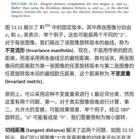
I
R
256
256
I
R
图 13.11 展示了
中的固定版本，其中两张图像分别由
x
i
x
i
′
x
和
x
来表示．举个例子，这些可能是两个不同的“3”．
′
i
i
对于每张图像，我们画出了该图像旋转版本的曲线，称为
不变流形 (invariance manifolds)
．现在，不是用传统的欧氏
距离，而是采用两条曲线见的最短距离．换句话说，两张图
像间的距离取为第一张图像的任意旋转版本与第二张图像的
任意旋转版本间的最短欧氏距离．这个距离称为
不变度量
(invariant metric)
．
原则上，可以采用这种不变度量来进行 1 最近邻分类．然而
这里有两个问题．第一，对于真实图像很难进行计算．第
二，允许大的变换，可能效果很差．举个例子，经过 180°
旋转后，“6” 可能看成是 “9”．我们需要限制为微小旋转．
切线距离 (tangent distance)
解决了这两个问题．如图 13.10
所示，我们可以用图像“3”在其原图像的切线来近似不变流