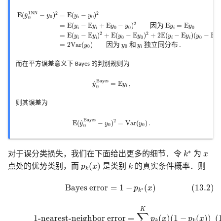
E
(
y
^
0
1
N
N
−
y
0
)
2
=
E
(
y
i
−
y
0
)
2
=
E
(
y
i
−
E
y
i
+
E
y
0
−
y
0
)
2
因为
E
y
i
=
E
y
0
=
E
(
y
i
−
E
y
i
)
2
+
E
(
y
1
N
N
2
2
E
(
−
)
=
E
(
−
)
^
y
y
y
y
0
0
0
i
2
=
E
(
−
E
+
E
−
)
因
为
E
=
E
y
y
y
y
y
y
0
0
0
i
i
i
2
2
=
E
(
−
E
)
+
E
(
−
E
)
+
2
E
(
−
E
)
(
−
E
y
y
y
y
y
y
y
y
0
0
0
0
i
i
i
i
=
2
V
a
r
(
)
因
为
和
独
立
同
分
布
.
y
y
y
0
0
i
而在平方误差意义下 Bayes 的判别规则为
y
^
0
B
a
y
e
s
=
E
y
i
,
B
a
y
e
s
=
E
,
^
y
y
i
0
则其误差为
E
(
y
^
0
B
a
y
e
s
−
y
0
)
2
=
V
a
r
(
y
0
)
.
B
a
y
e
s
2
E
(
−
)
=
V
a
r
(
)
.
^
y
y
y
0
0
0
k
∗
∗
x
对于误分类损失，我们在下面给出更多的细节．令
k
为
x
p
k
(
x
)
k
(
)
点处的优势类别，而
p
x
是类别
k
的真实条件概率．则
k
(13.2)
Bayes error
=
1
−
p
k
∗
(
x
)
Bayes error
=
1
−
(
)
(13.2)
p
x
∗
k
(13.3)
1-nearest-neighbor error
=
∑
k
=
1
K
p
k
(
x
)
(
1
−
p
k
(
x
)
)
(13.4)
≥
1
−
K
∑
1-nearest-neighbor error
(
=
(
)
(
1
−
(
)
)
p
x
p
x
k
k