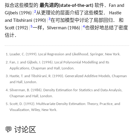
2.7 结构化的回归模型
3.7 多重输出的收缩和选择
8.7 袋装法
寻踪
18.7 特征评估和多重检验
12 支持向量机和
18 高维问题
拟合这些模型的
最先进的(state-of-the-art)
软件．Fan and
B 样条在 R, Python, Cpp 中
5.8 正则化和再生核希尔伯特
7.8 最小描述长度
9.7 计算上的考虑
10.8 垃圾邮件的例子
文献笔记
计算上的考虑
模拟 Fig. 13.5
2
Gijbels (1996)
从更理论的层面介绍了这些模型． Hastie
灵活的判别方法
实现
2.8 限制性估计的种类
3.8 Lasso 和相关路径算法的补
空间理论
8.8 模型平均和堆栈
14.8 多维缩放
文献笔记
3
and Tibshirani (1990)
在可加模型中讨论了局部回归． 和
充
7.9 VC 维
文献笔记
10.9 Boosting 树
文献笔记
模拟 Fig. 14.42
5
4
Scott (1992)
一样，Silverman (1986)
也很好地总结了密度
2.9 模型选择和偏差-方差的权
5.9 小波光滑
8.9 随机搜索
14.9 非线性降维和局部多
估计．
衡
3.9 计算上的考虑
放
7.10 交叉验证
10.10 基于梯度提升的数值
模拟 Eq. 10.2
文献笔记
文献笔记
化
文献笔记
文献笔记
14.10 谷歌的 PageRank 算
7.11 自助法
模拟 Tab. 12.2
Loader, C. (1999). Local Regression and Likelihood, Springer, New York.
附录-B 样条的计算
10.11 大小合适的 boosting 
Fan, J. and Gijbels, I. (1996). Local Polynomial Modelling and Its
文献笔记
7.12 条件测试误差或期望
模拟 Fig. 9.7
Applications, Chapman and Hall, London.
误差
10.12 正则化
Hastie, T. and Tibshirani, R. (1990). Generalized Additive Models, Chapman
算法 Alg. 17.1
and Hall, London.
文献笔记
10.13 解释性
Silverman, B. (1986). Density Estimation for Statistics and Data Analysis,
Chapman and Hall, London.
Scott, D. (1992). Multivariate Density Estimation: Theory, Practice, and
10.14 例子
Visualization, Wiley, New York.
文献笔记
💬 讨论区