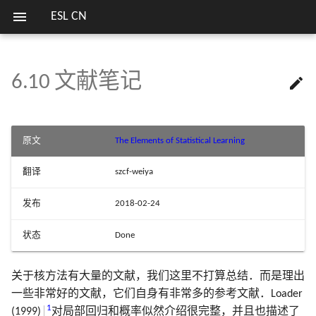
ESL CN
6.10 文献笔记

欢迎
1.1 导言
2.1 导言
3.1 导言
4.1 导言
5.1 导言
关键词
第二版序言
7.1 导言
8.1 导言
9.0 导言
10.1 Boosting 方法
11.1 导言
12.1 导言
13.1 导言
14.1 导言
15.1 导言
16.1 导言
17.1 导言
18.1 当 p 大于 N
列表
模拟 Fig. 3.18
估计高斯混合模型参数的
7 模型评估及选择
13 原型方法和最
笔记列表
方式
近邻
2.2 变量类型和术语
3.2 线性回归模型和最小二乘
4.2 指示矩阵的线性回归
5.2 分段多项式和样条
第一版序言
7.2 偏差，方差和模型复杂
8.2 自助法和最大似然法
9.1 广义可加模型
10.2 Boosting 拟合可加模型
11.2 投影寻踪回归
12.2 支持向量分类器
13.2 原型方法
14.2 关联规则
15.2 随机森林的定义
16.2 增强和正则路径
17.2 马尔科夫图及其性质
18.2 对角线性判别分析和
模拟 Fig. 4.3
序言
8 模型推断和平均
实验重现
原文
The Elements of Statistical Learning
法
收缩重心
SVM 处理线性和非线性类
14 非监督学习
界
2.3 两种预测的简单方法
4.3 线性判别分析
5.3 滤波和特征提取
7.3 偏差-方差分解
8.3 贝叶斯方法
9.2 基于树的方法
10.3 向前逐步加性建模
11.3 神经网络
12.3 支持向量机和核
13.3 k 最近邻分类器
14.3 聚类分析
15.3 随机森林的细节
16.3 学习集成
17.3 连续变量的无向图模
模拟 Fig. 4.5
翻译
szcf-weiya
9 增广模型，树，
比较总结
3.3 子集的选择
18.3 二次正则的线性分类
损失函数的梯度总结及 Juli
2.4 统计判别理论
4.4 逻辑斯蒂回归
5.4 光滑样条
7.4 测试误差率的乐观偏差
8.4 自助法和贝叶斯推断之
9.3 PRIM
10.4 指数损失和 AdaBoost
11.4 拟合神经网络
12.4 广义线性判别分析
13.4 自适应的最近邻方法
14.4 自组织图
15.4 随机森林的分析
文献笔记
17.4 离散变量的无向图模
模拟 Fig. 5.9
以及相关方法
15 随机森林
发布
2018-02-24
实现
3.4 收缩的方法
的关系
18.4 一次正则的线性分类
2.5 高维问题的局部方法
4.5 分离超平面
5.5 光滑参数的自动选择
7.5 样本内预测误差的估计
9.4 多元自适应回归样条
10.5 为什么是指数损失
11.5 训练神经网络的一些
12.5 灵活判别分析
13.5 计算上的考虑
14.5 主成分、主曲线与主
文献笔记
文献笔记
模拟 Fig. 7.3
状态
Done
10 增强和可加树
16 集成学习
R 语言中的多种决策树算
3.5 运用派生输入方向的方法
8.5 EM 算法
18.5 当特征不可用时的分
现
2.6 统计模型，监督学习和函
文献笔记
5.6 非参逻辑斯蒂回归
7.6 参数的有效个数
9.5 专家的分层混合
10.6 损失函数和鲁棒性
11.6 模拟数据的例子
12.6 惩罚判别分析
文献笔记
14.6 非负矩阵分解
模拟 Fig. 7.7
关于核方法有大量的文献，我们这里不打算总结．而是理出
11 神经网络
17 无向图模型
数逼近
3.6 选择和收缩方法的比较
8.6 从后验分布采样的 MC
18.6 有监督的主成分
一些非常好的文献，它们自身有非常多的参考文献．Loader
R 语言处理缺失数据
5.7 多维样条
7.7 贝叶斯方法和 BIC
9.6 缺失数据
10.7 数据挖掘的现货方法
11.7 邮编数字的例子
12.7 混合判别分析
14.7 独立成分分析和探索
模拟 Fig. 7.9
1
(1999)
对局部回归和概率似然介绍很完整，并且也描述了