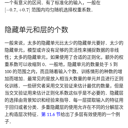
一个有意义的区间．有了标准化的输入，一般在
[
−
0.7
,
+
0.7
]
[
−
0.7
,
+
0.7
]
范围内均匀随机选择权重系数．
隐藏单元和层的个数
一般来说，太多的隐藏单元比太少的隐藏单元要好．太少的
隐藏单元，模型或许没有足够的灵活性来捕捉数据的非线
性；太多的隐藏单元，如果使用了合适的正则化，额外的权
重系数可以收缩到 0．一般地，隐藏单元的数量处于 5 到
100 的范围之内，而且随着输入个数、训练情形的种数的增
加而增加．最常见的是放入相当大数量的单元并且进行正则
化训练．一些研究者采用交叉验证来估计最优的数量，但是
当交叉验证用来估计正则化系数这似乎是不必要的．隐藏层
的选择由背景知识和经验来指导．每一层提取输入的特征用
于回归或者分类．多重隐藏层的使用允许在不同的分解层次
上构造层次特征．
第 11.6 节
给出了多层有效使用的一个例
子．