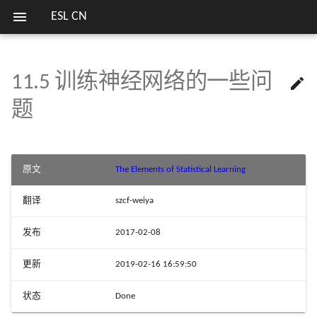
ESL CN
11.5 训练神经网络的一些问

欢迎
7.1 导言
8.1 导言
9.0 导言
10.1 Boosting 方法
初始值
12.1 导言
关键词
第二版序言
1.1 导言
2.1 导言
3.1 导言
4.1 导言
5.1 导言
6.0 导言
13.1 导言
14.1 导言
15.1 导言
16.1 导言
17.1 导言
18.1 当 p 大于 N
列表
模拟 Fig. 3.18
估计高斯混合模型参数的
1 简介
13 原型方法和最
笔记列表
题
方式
近邻
7.2 偏差，方差和模型复杂度
8.2 自助法和最大似然法
9.1 广义可加模型
10.2 Boosting 拟合可加模型
过拟合
12.2 支持向量分类器
第一版序言
2.2 变量类型和术语
3.2 线性回归模型和最小二
4.2 指示矩阵的线性回归
5.2 分段多项式和样条
6.1 一维核光滑器
13.2 原型方法
14.2 关联规则
15.2 随机森林的定义
16.2 增强和正则路径
17.2 马尔科夫图及其性质
18.2 对角线性判别分析和
模拟 Fig. 4.3
序言
2 监督学习概要
实验重现
法
收缩重心
SVM 处理线性和非线性类
14 非监督学习
界
7.3 偏差-方差分解
8.3 贝叶斯方法
9.2 基于树的方法
10.3 向前逐步加性建模
输入的缩放
12.3 支持向量机和核
2.3 两种预测的简单方法
4.3 线性判别分析
5.3 滤波和特征提取
6.2 选择核的宽度
13.3 k 最近邻分类器
14.3 聚类分析
15.3 随机森林的细节
16.3 学习集成
17.3 连续变量的无向图模
模拟 Fig. 4.5
原文
The Elements of Statistical Learning
3 回归的线性方法
比较总结
3.3 子集的选择
18.3 二次正则的线性分类
I
R
p
p
I
R
损失函数的梯度总结及 Juli
7.4 测试误差率的乐观偏差
8.4 自助法和贝叶斯推断之间
9.3 PRIM
10.4 指数损失和 AdaBoost
隐藏单元和层的个数
12.4 广义线性判别分析
2.4 统计判别理论
4.4 逻辑斯蒂回归
5.4 光滑样条
6.3
13.4 自适应的最近邻方法
14.4 自组织图
15.4 随机森林的分析
文献笔记
17.4 离散变量的无向图模
模拟 Fig. 5.9
中的局部回归
翻译
szcf-weiya
15 随机森林
实现
的关系
3.4 收缩的方法
18.4 一次正则的线性分类
4 分类的线性方法
I
R
p
p
I
R
发布
2017-02-08
7.5 样本内预测误差的估计
9.4 多元自适应回归样条
10.5 为什么是指数损失
多重最小点
12.5 灵活判别分析
2.5 高维问题的局部方法
4.5 分离超平面
5.5 光滑参数的自动选择
6.4
13.5 计算上的考虑
14.5 主成分、主曲线与主
文献笔记
文献笔记
模拟 Fig. 7.3
中的结构化局部回
16 集成学习
R 语言中的多种决策树算
8.5 EM 算法
3.5 运用派生输入方向的方
型
18.5 当特征不可用时的分
5 基展开和正规化
更新
2019-02-16 16:59:50
现
7.6 参数的有效个数
9.5 专家的分层混合
10.6 损失函数和鲁棒性
💬 讨论区
12.6 惩罚判别分析
2.6 统计模型，监督学习和
文献笔记
5.6 非参逻辑斯蒂回归
文献笔记
14.6 非负矩阵分解
模拟 Fig. 7.7
17 无向图模型
8.6 从后验分布采样的 MCMC
数逼近
3.6 选择和收缩方法的比较
6.5 局部似然和其他模型
18.6 有监督的主成分
状态
Done
6 核光滑方法
R 语言处理缺失数据
7.7 贝叶斯方法和 BIC
9.6 缺失数据
10.7 数据挖掘的现货方法
12.7 混合判别分析
5.7 多维样条
14.7 独立成分分析和探索
模拟 Fig. 7.9