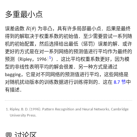
多重最小点
R
(
θ
)
(
)
误差函数
R
θ
为非凸，具有许多局部最小点．后果是最终
得到的解取决于权重系数的初始值．至少需要尝试一系列随
机的初始配置，然后选择给出最低（惩罚）误差的解．或许
更好的方式是在对一系列网络的预测值进行平均作为最终的
1
预测（Ripley，1996
）．这比平均权重系数更好，因为模
型的非线性表明平均的解会很差．另一种方式是通过
bagging，它是对不同网络的预测值进行平均，这些网络是
对随机扰动版本的训练数据进行训练得到的．这在
8.7 节
中
有描述．
Ripley, B. D. (1996). Pattern Recognition and Neural Networks, Cambridge
University Press.
💬 讨论区