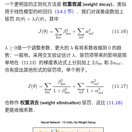
一个更明显的正则化方法是
权重衰减 (weight decay)
，类似
用于线性模型的岭回归（
3.4.1 节
）．我们对误差函数加上
R
(
θ
)
+
λ
J
(
θ
)
(
)
+
(
)
惩罚
R
θ
λ
J
θ
，其中
(11.16)
J
(
θ
)
=
∑
k
m
β
k
m
2
+
∑
m
ℓ
α
m
ℓ
2
∑
∑
2
2
(
)
=
+
(11.16)
J
θ
β
α
ℓ
k
m
m
ℓ
k
m
m
λ
≥
0
λ
≥
0
λ
是一个调整参数．更大的
λ
有将系数收缩到 0 的趋
λ
势：一般地，采用交叉验证估计
λ
．惩罚项带来的影响是简
2
β
k
m
2
α
m
ℓ
2
2
单地在（11.13）的梯度表达式上分别加上
β
和
α
．
ℓ
k
m
m
也有提出其他形式的惩罚项，举个例子，
(11.17)
J
(
θ
)
=
∑
k
m
β
k
m
2
1
+
β
k
m
2
+
∑
m
ℓ
α
m
ℓ
2
1
+
α
m
ℓ
2
2
2
α
β
∑
∑
ℓ
k
m
m
(11.17)
(
)
=
+
J
θ
2
2
1
+
1
+
β
α
ℓ
ℓ
k
m
m
k
m
m
(11.16)
(11.16)
也称作
权重消去 (weight elimination)
惩罚．这比
更能收缩系数．