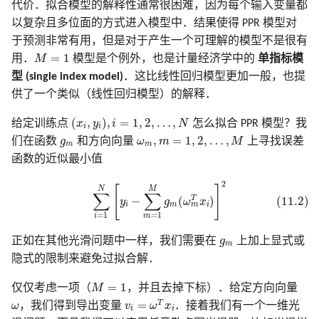
代价．拟合模型的解释性通常很困难，因为每个输入变量都
以复杂且多位面的方式进入模型中．结果使得 PPR 模型对
于预测非常有用，但是对于产生一个可理解的模型不是很有
M
=
1
=
1
用．
M
模型是个例外，也是计量经济学中的
单指标模
型 (single index model)
．这比线性回归模型更加一般，也提
供了一个类似（线性回归模型）的解释．
(
x
i
,
y
i
)
,
i
=
1
,
2
,
…
,
N
(
,
)
,
=
1
,
2
,
…
,
给定训练点
x
y
i
N
怎么拟合 PPR 模型？我
i
i
ω
m
,
m
=
1
,
2
,
…
,
M
g
m
,
=
1
,
2
,
…
,
们在函数
g
和方向向量
ω
m
M
上寻找误差
m
m
函数的近似最小值
(11.2)
∑
i
=
1
N
[
y
i
−
∑
m
=
1
M
g
m
(
ω
m
T
x
i
)
]
2
2
[
]
N
M
∑
∑
T
−
(
)
(11.2)
y
g
ω
x
i
m
i
m
=
1
=
1
i
m
g
m
正如在其他光滑问题中一样，我们需要在
g
上加上显式或
m
隐式的限制来避免过拟合解．
M
=
1
=
1
仅仅考虑一项（
M
，并且去掉下标）．给定方向向量
v
i
=
ω
T
x
i
ω
T
=
ω
，我们得到导出变量
v
ω
x
．接着我们有一个一维光
i
i