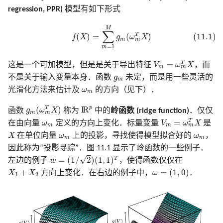
8.7 袋装法
2.7 结构化的回归模型
3.7 多重输出的收缩和选择
6.6 核密度估计和分类
寻踪
18.7 特征评估和多重检验
18 高维问题
regression, PPR)
模型有如下形式
B 样条在 R, Python, Cpp 中
7.8 最小描述长度
9.7 计算上的考虑
10.8 垃圾邮件的例子
计算上的考虑
5.8 正则化和再生核希尔伯
模拟 Fig. 13.5
(11.1)
f
(
X
)
=
∑
m
=
1
M
g
m
(
ω
m
T
X
)
实现
8.8 模型平均和堆栈
2.8 限制性估计的种类
3.8 Lasso 和相关路径算法
空间理论
6.7 径向基函数和核
14.8 多维缩放
文献笔记
M
∑
T
(
)
=
(
)
(11.1)
f
X
g
ω
X
充
7.9 VC 维
文献笔记
10.9 Boosting 树
文献笔记
模拟 Fig. 14.42
m
m
=
1
m
8.9 随机搜索
2.9 模型选择和偏差-方差
5.9 小波光滑
6.8 混合模型的密度估计和
14.9 非线性降维和局部多
V
m
=
ω
m
T
X
T
=
衡
3.9 计算上的考虑
类
放
7.10 交叉验证
10.10 基于梯度提升的数值优
模拟 Eq. 10.2
这是一个可加模型，但是是关于导出特征
V
ω
X
，而
m
m
g
m
文献笔记
化
文献笔记
不是关于输入变量本身．函数
g
未定，而是用一些灵活的
m
ω
m
文献笔记
文献笔记
6.9 计算上的考虑
14.10 谷歌的 PageRank 算
7.11 自助法
模拟 Tab. 12.2
光滑化方法来估计及
ω
的方向（见下）．
m
10.11 大小合适的 boosting 树
附录-B 样条的计算
g
m
(
ω
m
T
X
)
I
R
p
p
T
(
)
I
R
函数
g
ω
X
称为
中的
岭函数 (ridge function)
．仅仅
文献笔记
文献笔记
7.12 条件测试误差或期望测试
模拟 Fig. 9.7
m
m
V
m
=
ω
m
T
X
ω
m
T
=
在由向量
ω
定义的方向上变化．标量变量
V
ω
X
是
误差
10.12 正则化
m
m
m
X
ω
m
ω
m
X
在单位向量
ω
上的投影，寻找使得模型拟合好的
ω
，
算法 Alg. 17.1
m
m
因此称为“投影寻踪”．图 11.1 显示了岭函数的一些例子．
文献笔记
10.13 解释性
w
=
(
1
/
2
)
(
1
,
1
)
T
√
T
=
(
1
/
2
)
(
1
,
1
)
左边的例子
w
，使得函数仅仅在
ω
=
(
1
,
0
)
X
1
+
X
2
+
=
(
1
,
0
)
X
X
方向上变化．在右边的例子中，
ω
．
10.14 例子
1
2
文献笔记