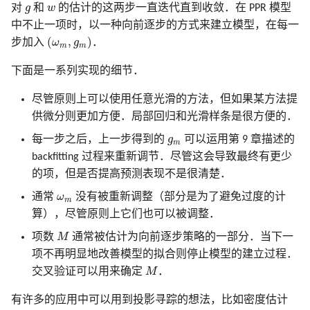
g
w
对
g
和
w
的估计的这两步一直迭代直到收敛．在 PPR 模型
中不止一项时，以一种向前逐步的方式来建立模型，在每一
(
ω
m
,
g
m
)
(
,
)
步加入
ω
g
．
m
m
下面是一系列实现的细节．
尽管原则上可以使用任意光滑的方法，但如果某方法提
供微分则更加方便．局部回归和光滑样条是很方便的．
g
m
每一步之后，上一步得到的
g
可以运用第 9 章描述的
m
backfitting 过程来重新调节．尽管这会导致最终有更少
的项，但是否提高预测表现不是很清楚．
ω
m
通常
ω
没有被重新调整（部分是为了避免过度的计
m
算），尽管原则上它们也可以被调整．
M
项数
M
通常被估计为向前逐步策略的一部分．当下一
项不再明显地改善模型的拟合则停止模型的建立过程．
M
交叉验证可以用来确定
M
．
有许多的应用中可以用到投影寻踪的想法，比如密度估计