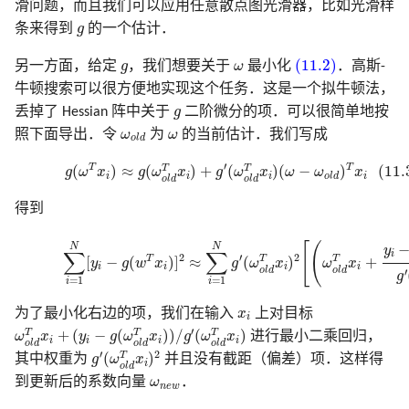
滑问题，而且我们可以应用任意散点图光滑器，比如光滑样
g
条来得到
g
的一个估计．
(11.2)
g
ω
(11.2)
另一方面，给定
g
，我们想要关于
ω
最小化
．高斯-
牛顿搜索可以很方便地实现这个任务．这是一个拟牛顿法，
g
丢掉了 Hessian 阵中关于
g
二阶微分的项．可以很简单地按
ω
o
l
d
ω
照下面导出．令
ω
为
ω
的当前估计．我们写成
o
l
d
(11.3)
g
(
ω
T
x
i
)
≈
g
(
ω
o
l
d
T
x
i
)
+
g
′
(
ω
o
l
d
T
x
i
)
(
ω
−
ω
o
l
d
)
T
x
i
′
T
T
T
T
(
)
≈
(
)
+
(
)
(
−
)
(11.
g
ω
x
g
ω
x
g
ω
x
ω
ω
x
i
i
i
i
o
l
d
o
l
d
o
l
d
得到
(11.4)
∑
i
=
1
N
[
y
i
−
g
(
w
T
x
i
)
]
2
≈
∑
i
=
1
N
g
′
(
ω
o
l
d
T
x
i
)
2
[
(
ω
o
l
d
T
x
i
+
y
i
−
g
(
[
(
N
N
y
∑
∑
i
2
′
2
T
T
T
[
−
(
)
]
≈
(
)
+
y
g
w
x
g
ω
x
ω
x
i
i
i
i
o
l
d
o
l
d
′
g
=
1
=
1
i
i
x
i
为了最小化右边的项，我们在输入
x
上对目标
i
ω
o
l
d
T
x
i
+
(
y
i
−
g
(
ω
o
l
d
T
x
i
)
)
/
g
′
(
ω
o
l
d
T
x
i
)
′
T
T
T
+
(
−
(
)
)
/
(
)
ω
x
y
g
ω
x
g
ω
x
进行最小二乘回归，
i
i
i
i
o
l
d
o
l
d
o
l
d
g
′
(
ω
o
l
d
T
x
i
)
2
′
2
T
(
)
其中权重为
g
ω
x
并且没有截距（偏差）项．这样得
i
o
l
d
ω
n
e
w
到更新后的系数向量
ω
．
n
e
w