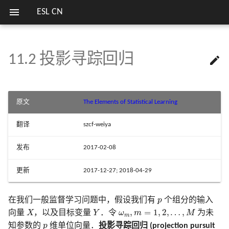
ESL CN
11.2 投影寻踪回归

欢迎
7.1 导言
8.1 导言
9.0 导言
10.1 Boosting 方法
12.1 导言
关键词
第二版序言
1.1 导言
2.1 导言
3.1 导言
4.1 导言
5.1 导言
6.0 导言
13.1 导言
14.1 导言
15.1 导言
16.1 导言
17.1 导言
18.1 当 p 大于 N
列表
模拟 Fig. 3.18
估计高斯混合模型参数的
1 简介
13 原型方法和最
笔记列表
方式
近邻
7.2 偏差，方差和模型复杂度
8.2 自助法和最大似然法
9.1 广义可加模型
10.2 Boosting 拟合可加模型
12.2 支持向量分类器
第一版序言
2.2 变量类型和术语
3.2 线性回归模型和最小二
4.2 指示矩阵的线性回归
5.2 分段多项式和样条
6.1 一维核光滑器
13.2 原型方法
14.2 关联规则
15.2 随机森林的定义
16.2 增强和正则路径
17.2 马尔科夫图及其性质
18.2 对角线性判别分析和
模拟 Fig. 4.3
序言
2 监督学习概要
实验重现
原文
The Elements of Statistical Learning
法
收缩重心
SVM 处理线性和非线性类
14 非监督学习
界
7.3 偏差-方差分解
8.3 贝叶斯方法
9.2 基于树的方法
10.3 向前逐步加性建模
12.3 支持向量机和核
2.3 两种预测的简单方法
4.3 线性判别分析
5.3 滤波和特征提取
6.2 选择核的宽度
13.3 k 最近邻分类器
14.3 聚类分析
15.3 随机森林的细节
16.3 学习集成
17.3 连续变量的无向图模
模拟 Fig. 4.5
翻译
szcf-weiya
3 回归的线性方法
比较总结
3.3 子集的选择
18.3 二次正则的线性分类
I
R
p
p
I
R
损失函数的梯度总结及 Juli
7.4 测试误差率的乐观偏差
8.4 自助法和贝叶斯推断之间
9.3 PRIM
10.4 指数损失和 AdaBoost
12.4 广义线性判别分析
2.4 统计判别理论
4.4 逻辑斯蒂回归
5.4 光滑样条
6.3
13.4 自适应的最近邻方法
14.4 自组织图
15.4 随机森林的分析
文献笔记
17.4 离散变量的无向图模
模拟 Fig. 5.9
中的局部回归
15 随机森林
发布
2017-02-08
实现
的关系
3.4 收缩的方法
18.4 一次正则的线性分类
4 分类的线性方法
I
R
p
p
I
R
7.5 样本内预测误差的估计
9.4 多元自适应回归样条
10.5 为什么是指数损失
12.5 灵活判别分析
2.5 高维问题的局部方法
4.5 分离超平面
5.5 光滑参数的自动选择
6.4
13.5 计算上的考虑
14.5 主成分、主曲线与主
文献笔记
文献笔记
模拟 Fig. 7.3
中的结构化局部回
更新
2017-12-27; 2018-04-29
16 集成学习
R 语言中的多种决策树算
8.5 EM 算法
3.5 运用派生输入方向的方
型
18.5 当特征不可用时的分
5 基展开和正规化
现
7.6 参数的有效个数
9.5 专家的分层混合
10.6 损失函数和鲁棒性
12.6 惩罚判别分析
2.6 统计模型，监督学习和
文献笔记
5.6 非参逻辑斯蒂回归
文献笔记
14.6 非负矩阵分解
模拟 Fig. 7.7
p
在我们一般监督学习问题中，假设我们有
p
个组分的输入
17 无向图模型
8.6 从后验分布采样的 MCMC
数逼近
3.6 选择和收缩方法的比较
6.5 局部似然和其他模型
18.6 有监督的主成分
X
Y
ω
m
,
m
=
1
,
2
,
…
,
M
,
=
1
,
2
,
…
,
向量
X
，以及目标变量
Y
．令
ω
m
M
为未
m
6 核光滑方法
R 语言处理缺失数据
7.7 贝叶斯方法和 BIC
9.6 缺失数据
10.7 数据挖掘的现货方法
12.7 混合判别分析
5.7 多维样条
14.7 独立成分分析和探索
模拟 Fig. 7.9
p
知参数的
p
维单位向量．
投影寻踪回归 (projection pursuit