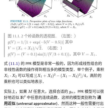
图 11.1. 2 个岭函数的透视图．（左图：）
g
(
V
)
=
1
/
[
1
+
exp
(
−
5
(
V
−
0.5
)
)
]
(
)
=
1
/
[
1
+
exp
(
−
5
(
−
0.5
)
)
]
其中
g
V
V
V
=
(
X
1
+
X
2
)
/
2
√
=
(
+
)
/
2
．（右图：）
V
X
X
1
2
g
(
V
)
=
(
V
+
0.1
)
sin
(
1
/
(
V
/
3
+
0.1
)
)
V
=
X
1
(
)
=
(
+
0.1
)
sin
(
1
/
(
/
3
+
0.1
)
)
=
，其中
．
g
V
V
V
V
X
1
(11.1)
(11.1)
式
的 PPR 模型是非常一般的，因为形成线性组合的
非线性函数的操作得到相当多的模型类型．举个例子，乘积
[
(
X
1
+
X
2
)
2
−
(
X
1
−
X
2
)
2
]
/
4
X
1
⋅
X
2
2
2
⋅
[
(
+
)
−
(
−
)
]
/
4
X
X
可以写成
X
X
X
X
，高阶的
1
2
1
2
1
2
乘积也可以类似地表示．
M
g
m
实际上，如果
M
任意大，选择合适的
g
，PPR 模型可以很
m
I
R
p
p
I
R
好地近似
中任意的连续函数．这样的模型类别称为
通
用近似 (universal approximator)
．然而这种一般性需要付出